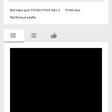
Футляри для TECNO POVA Neo 3
PrintCase
Футбольні клуби