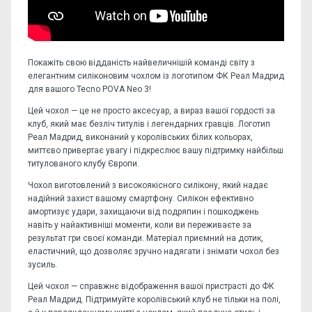
Покажіть свою відданість найвеличнішій команді світу з
елегантним силіконовим чохлом із логотипом ФК Реал Мадрид
для вашого Tecno POVA Neo 3!
Цей чохол — це не просто аксесуар, а вираз вашої гордості за
клуб, який має безліч титулів і легендарних гравців. Логотип
Реал Мадрид, виконаний у королівських білих кольорах,
миттєво привертає увагу і підкреслює вашу підтримку найбільш
титулованого клубу Європи.
Чохол виготовлений з високоякісного силікону, який надає
надійний захист вашому смартфону. Силікон ефективно
амортизує удари, захищаючи від подряпин і пошкоджень
навіть у найактивніші моменти, коли ви переживаєте за
результат гри своєї команди. Матеріал приємний на дотик,
еластичний, що дозволяє зручно надягати і знімати чохол без
зусиль.
Цей чохол — справжнє відображення вашої пристрасті до ФК
Реал Мадрид. Підтримуйте королівський клуб не тільки на полі,