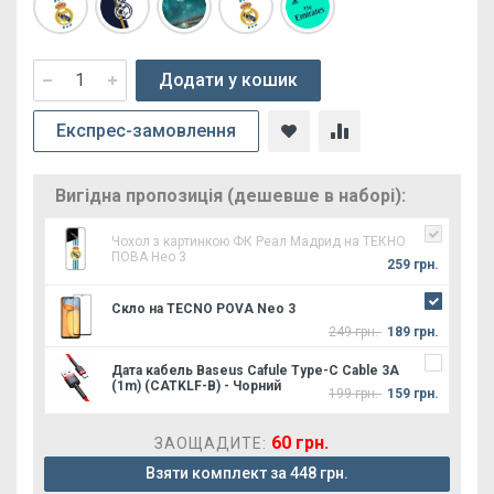
Додати у кошик
Експрес-замовлення
Вигідна пропозиція (дешевше в наборі):
Чохол з картинкою ФК Реал Мадрид на ТЕКНО
ПОВА Нео 3
259 грн.
Скло на TECNO POVA Neo 3
249 грн.
189 грн.
Дата кабель Baseus Cafule Type-C Cable 3A
(1m) (CATKLF-B) - Чорний
199 грн.
159 грн.
60 грн.
ЗАОЩАДИТЕ:
Взяти комплект за 448 грн.