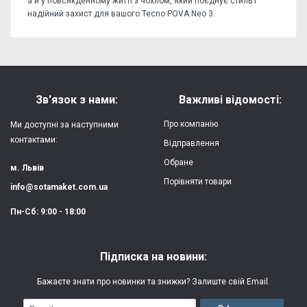
а й у повсякденному житті з чохлом, який поєднує стиль і
надійний захист для вашого Tecno POVA Neo 3.
Відгуків поки немає, станьте першим!
Форм-фактор:
накладка
Напишіть відгук або думку
Матеріал:
силікон
Зв'язок з нами:
Важливі відомості:
Захист:
від ударів,
Про компанію
Ми доступні за наступними
царапин, потертостей
контактами:
Відправлення
Обране
Якість:
яскрава, чітка
м. Львів
картинка
Порівняти товари
info@sotamaket.com.ua
Особливості:
можливий друк
★
★
★
★
★
Пн-Сб: 9:00 - 18:00
власної картинки
Опублікувати
Друк:
двошаровий УФ
Підписка на новини:
(вологостійкий, гнучкий)
Бажаєте знати про новинки та знижки? Залиште свій Email.
Термін виготовлення:
2-3 робочі дні
Email