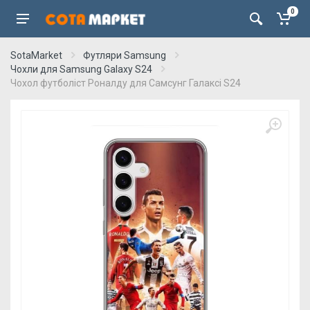
0
SotaMarket
Футляри Samsung
Чохли для Samsung Galaxy S24
Чохол футболіст Роналду для Самсунг Галаксi S24