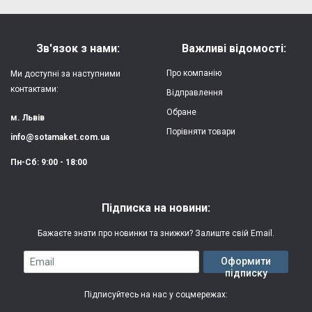
Форм-фактор:
накладка
Напишіть відгук або думку
Матеріал:
силікон
Зв'язок з нами:
Важливі відомості:
Захист:
від ударів,
Про компанію
Ми доступні за наступними
царапин, потертостей
контактами:
Відправлення
Обране
Якість:
яскрава, чітка
м. Львів
картинка
Порівняти товари
info@sotamaket.com.ua
Особливості:
можливий друк
★
★
★
★
★
Пн-Сб: 9:00 - 18:00
власної картинки
Опублікувати
Друк:
двошаровий УФ
Підписка на новини:
(вологостійкий, гнучкий)
Бажаєте знати про новинки та знижки? Залиште свій Email.
Термін виготовлення:
2-3 робочі дні
Email
Оформити
підписку
Гарантія:
3 місяці
Підписуйтесь на нас у соцмережах: