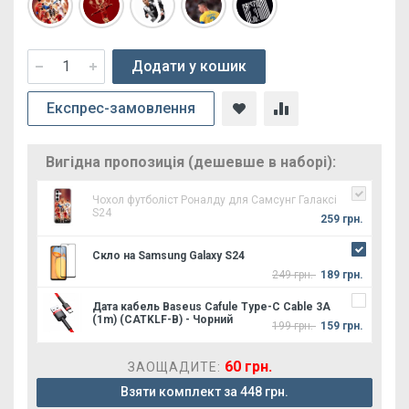
Додати у кошик
Експрес-замовлення
Вигідна пропозиція (дешевше в наборі):
Чохол футболіст Роналду для Самсунг Галаксi
S24
259 грн.
Скло на Samsung Galaxy S24
249 грн.
189 грн.
Дата кабель Baseus Cafule Type-C Cable 3A
(1m) (CATKLF-B) - Чорний
199 грн.
159 грн.
60 грн.
ЗАОЩАДИТЕ:
Взяти комплект за 448 грн.