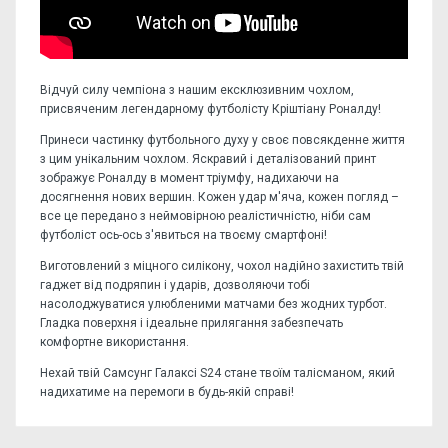
Відчуй силу чемпіона з нашим ексклюзивним чохлом,
присвяченим легендарному футболісту Кріштіану Роналду!
Принеси частинку футбольного духу у своє повсякденне життя
з цим унікальним чохлом. Яскравий і деталізований принт
зображує Роналду в момент тріумфу, надихаючи на
досягнення нових вершин. Кожен удар м'яча, кожен погляд –
все це передано з неймовірною реалістичністю, ніби сам
футболіст ось-ось з'явиться на твоєму смартфоні!
Виготовлений з міцного силікону, чохол надійно захистить твій
гаджет від подряпин і ударів, дозволяючи тобі
насолоджуватися улюбленими матчами без жодних турбот.
Гладка поверхня і ідеальне прилягання забезпечать
комфортне використання.
Нехай твій Самсунг Галаксi S24 стане твоїм талісманом, який
надихатиме на перемоги в будь-якій справі!
Відгуків поки немає, станьте першим!