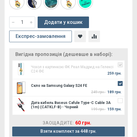
Додати у кошик
Експрес-замовлення
Вигідна пропозиція (дешевше в наборі):
Чохол з картинкою ФК Реал Мадрид на Гелексі
С24 ФЄ
259 грн.
Скло на Samsung Galaxy S24 FE
249 грн.
189 грн.
Дата кабель Baseus Cafule Type-C Cable 3A
(1m) (CATKLF-B) - Чорний
199 грн.
159 грн.
60 грн.
ЗАОЩАДИТЕ:
Взяти комплект за 448 грн.