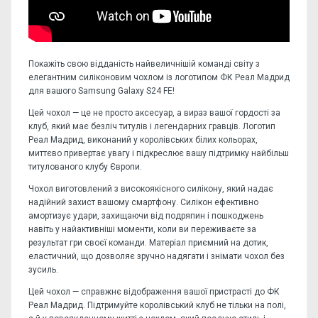
Покажіть свою відданість найвеличнішій команді світу з
елегантним силіконовим чохлом із логотипом ФК Реал Мадрид
для вашого Samsung Galaxy S24 FE!
Цей чохол — це не просто аксесуар, а вираз вашої гордості за
клуб, який має безліч титулів і легендарних гравців. Логотип
Реал Мадрид, виконаний у королівських білих кольорах,
миттєво привертає увагу і підкреслює вашу підтримку найбільш
титулованого клубу Європи.
Чохол виготовлений з високоякісного силікону, який надає
надійний захист вашому смартфону. Силікон ефективно
амортизує удари, захищаючи від подряпин і пошкоджень
навіть у найактивніші моменти, коли ви переживаєте за
результат гри своєї команди. Матеріал приємний на дотик,
еластичний, що дозволяє зручно надягати і знімати чохол без
зусиль.
Цей чохол — справжнє відображення вашої пристрасті до ФК
Реал Мадрид. Підтримуйте королівський клуб не тільки на полі,