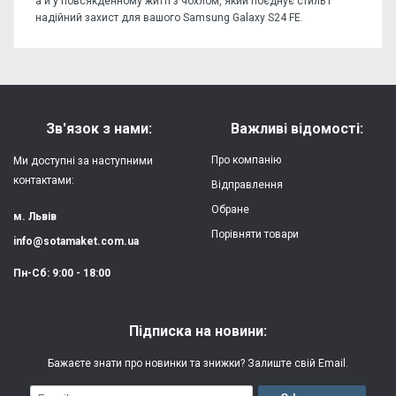
а й у повсякденному житті з чохлом, який поєднує стиль і
надійний захист для вашого Samsung Galaxy S24 FE.
Відгуків поки немає, станьте першим!
Форм-фактор:
накладка
Напишіть відгук або думку
Матеріал:
силікон
Зв'язок з нами:
Важливі відомості:
Захист:
від ударів,
Про компанію
Ми доступні за наступними
царапин, потертостей
контактами:
Відправлення
Обране
Якість:
яскрава, чітка
м. Львів
картинка
Порівняти товари
info@sotamaket.com.ua
Особливості:
можливий друк
★
★
★
★
★
Пн-Сб: 9:00 - 18:00
власної картинки
Опублікувати
Друк:
двошаровий УФ
Підписка на новини:
(вологостійкий, гнучкий)
Бажаєте знати про новинки та знижки? Залиште свій Email.
Термін виготовлення:
2-3 робочі дні
Email