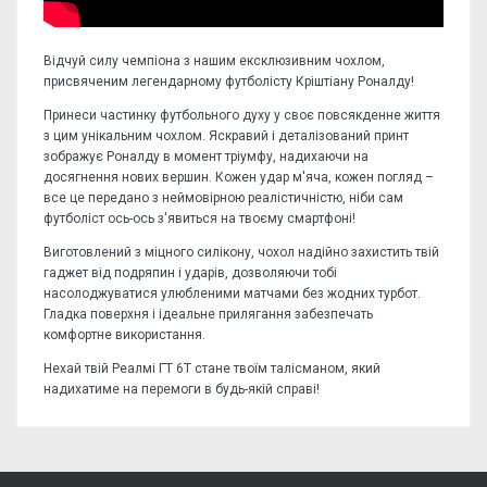
Відчуй силу чемпіона з нашим ексклюзивним чохлом,
присвяченим легендарному футболісту Кріштіану Роналду!
Принеси частинку футбольного духу у своє повсякденне життя
з цим унікальним чохлом. Яскравий і деталізований принт
зображує Роналду в момент тріумфу, надихаючи на
досягнення нових вершин. Кожен удар м'яча, кожен погляд –
все це передано з неймовірною реалістичністю, ніби сам
футболіст ось-ось з'явиться на твоєму смартфоні!
Виготовлений з міцного силікону, чохол надійно захистить твій
гаджет від подряпин і ударів, дозволяючи тобі
насолоджуватися улюбленими матчами без жодних турбот.
Гладка поверхня і ідеальне прилягання забезпечать
комфортне використання.
Нехай твій Реалмі ГТ 6Т стане твоїм талісманом, який
надихатиме на перемоги в будь-якій справі!
Відгуків поки немає, станьте першим!
Форм-фактор:
накладка
Напишіть відгук або думку