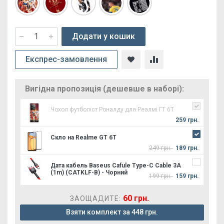
Додати у кошик
Експрес-замовлення
Вигідна пропозиція (дешевше в наборі):
Чохол футболіст Роналду для Реалмі ГТ 6Т
259 грн.
Скло на Realme GT 6T
249 грн.
189 грн.
Дата кабель Baseus Cafule Type-C Cable 3A
(1m) (CATKLF-B) - Чорний
199 грн.
159 грн.
60 грн.
ЗАОЩАДИТЕ:
Взяти комплект за 448 грн.