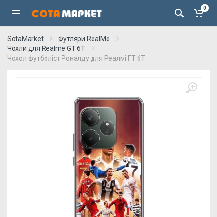
0
SotaMarket
Футляри RealMe
Чохли для Realme GT 6T
Чохол футболіст Роналду для Реалмі ГТ 6Т