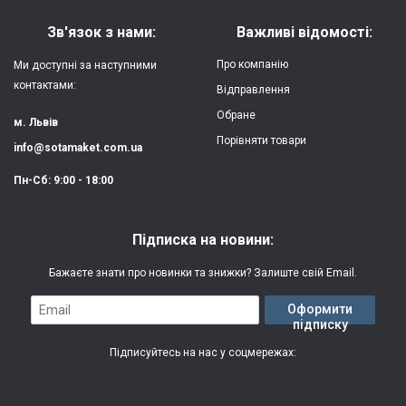
Матеріал:
силікон
Зв'язок з нами:
Важливі відомості:
Захист:
від ударів,
Про компанію
Ми доступні за наступними
царапин, потертостей
контактами:
Відправлення
Обране
Якість:
яскрава, чітка
м. Львів
картинка
Порівняти товари
info@sotamaket.com.ua
Особливості:
можливий друк
★
★
★
★
★
Пн-Сб: 9:00 - 18:00
власної картинки
Опублікувати
Друк:
двошаровий УФ
Підписка на новини:
(вологостійкий, гнучкий)
Бажаєте знати про новинки та знижки? Залиште свій Email.
Термін виготовлення:
2-3 робочі дні
Email
Оформити
підписку
Гарантія:
3 місяці
Підписуйтесь на нас у соцмережах: