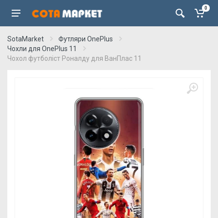
0
SotaMarket
Футляри OnePlus
Чохли для OnePlus 11
Чохол футболіст Роналду для ВанПлас 11