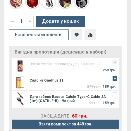
Додати у кошик
Експрес-замовлення
Вигідна пропозиція (дешевше в наборі):
Чохол футболіст Роналду для ВанПлас 11
259 грн.
Скло на OnePlus 11
249 грн.
189 грн.
Дата кабель Baseus Cafule Type-C Cable 3A
(1m) (CATKLF-B) - Чорний
199 грн.
159 грн.
60 грн.
ЗАОЩАДИТЕ:
Взяти комплект за 448 грн.