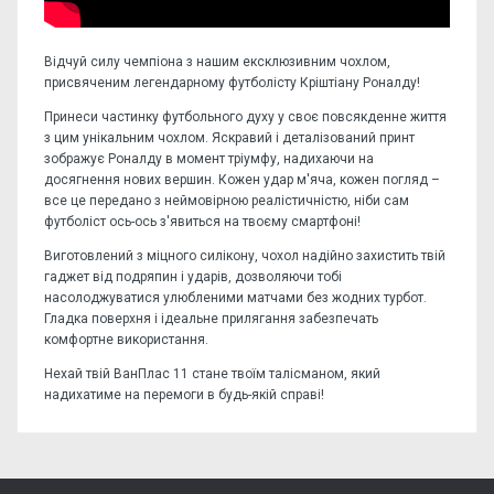
Відчуй силу чемпіона з нашим ексклюзивним чохлом,
присвяченим легендарному футболісту Кріштіану Роналду!
Принеси частинку футбольного духу у своє повсякденне життя
з цим унікальним чохлом. Яскравий і деталізований принт
зображує Роналду в момент тріумфу, надихаючи на
досягнення нових вершин. Кожен удар м'яча, кожен погляд –
все це передано з неймовірною реалістичністю, ніби сам
футболіст ось-ось з'явиться на твоєму смартфоні!
Виготовлений з міцного силікону, чохол надійно захистить твій
гаджет від подряпин і ударів, дозволяючи тобі
насолоджуватися улюбленими матчами без жодних турбот.
Гладка поверхня і ідеальне прилягання забезпечать
комфортне використання.
Нехай твій ВанПлас 11 стане твоїм талісманом, який
надихатиме на перемоги в будь-якій справі!
Відгуків поки немає, станьте першим!
Форм-фактор:
накладка
Напишіть відгук або думку