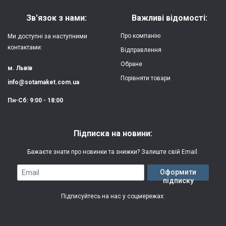
Матеріал:
силікон
Зв'язок з нами:
Важливі відомості:
Захист:
від ударів,
Про компанію
Ми доступні за наступними
царапин, потертостей
контактами:
Відправлення
Обране
Якість:
яскрава, чітка
м. Львів
картинка
Порівняти товари
info@sotamaket.com.ua
Особливості:
можливий друк
★
★
★
★
★
Пн-Сб: 9:00 - 18:00
власної картинки
Опублікувати
Друк:
двошаровий УФ
Підписка на новини:
(вологостійкий, гнучкий)
Бажаєте знати про новинки та знижки? Залиште свій Email.
Термін виготовлення:
2-3 робочі дні
Email
Оформити
підписку
Гарантія:
3 місяці
Підписуйтесь на нас у соцмережах: