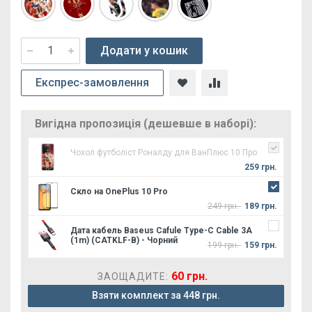
Додати у кошик
Експрес-замовлення
Вигідна пропозиція (дешевше в наборі):
Чохол футболіст Роналду для ВанПлюс 10 Про
259 грн.
Скло на OnePlus 10 Pro
249 грн.
189 грн.
Дата кабель Baseus Cafule Type-C Cable 3A
(1m) (CATKLF-B) - Чорний
199 грн.
159 грн.
60 грн.
ЗАОЩАДИТЕ:
Взяти комплект за 448 грн.