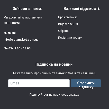
Матеріал:
силікон
Зв'язок з нами:
Важливі відомості:
Захист:
від ударів,
Про компанію
Ми доступні за наступними
царапин, потертостей
контактами:
Відправлення
Обране
Якість:
яскрава, чітка
м. Львів
картинка
Порівняти товари
info@sotamaket.com.ua
Особливості:
можливий друк
★
★
★
★
★
Пн-Сб: 9:00 - 18:00
власної картинки
Опублікувати
Друк:
двошаровий УФ
Підписка на новини:
(вологостійкий, гнучкий)
Бажаєте знати про новинки та знижки? Залиште свій Email.
Термін виготовлення:
2-3 робочі дні
Email
Оформити
підписку
Гарантія:
3 місяці
Підписуйтесь на нас у соцмережах: