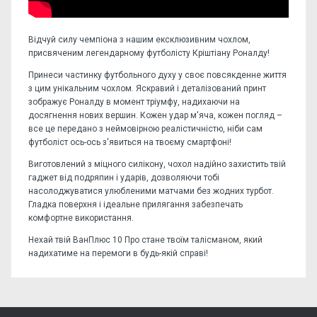
Відчуй силу чемпіона з нашим ексклюзивним чохлом,
присвяченим легендарному футболісту Кріштіану Роналду!
Принеси частинку футбольного духу у своє повсякденне життя
з цим унікальним чохлом. Яскравий і деталізований принт
зображує Роналду в момент тріумфу, надихаючи на
досягнення нових вершин. Кожен удар м'яча, кожен погляд –
все це передано з неймовірною реалістичністю, ніби сам
футболіст ось-ось з'явиться на твоєму смартфоні!
Виготовлений з міцного силікону, чохол надійно захистить твій
гаджет від подряпин і ударів, дозволяючи тобі
насолоджуватися улюбленими матчами без жодних турбот.
Гладка поверхня і ідеальне прилягання забезпечать
комфортне використання.
Нехай твій ВанПлюс 10 Про стане твоїм талісманом, який
надихатиме на перемоги в будь-якій справі!
Відгуків поки немає, станьте першим!
Форм-фактор:
накладка
Напишіть відгук або думку