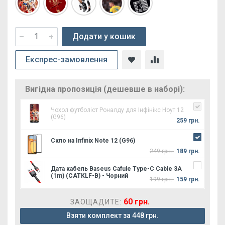
Додати у кошик
Експрес-замовлення
Вигідна пропозиція (дешевше в наборі):
Чохол футболіст Роналду для Інфінікс Ноут 12
(G96)
259 грн.
Скло на Infinix Note 12 (G96)
249 грн.
189 грн.
Дата кабель Baseus Cafule Type-C Cable 3A
(1m) (CATKLF-B) - Чорний
199 грн.
159 грн.
60 грн.
ЗАОЩАДИТЕ:
Взяти комплект за 448 грн.