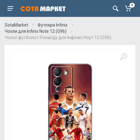
0
SotaMarket
Футляри Infinix
Чохли для Infinix Note 12 (G96)
Чохол футболіст Роналду для Інфінікс Ноут 12 (G96)