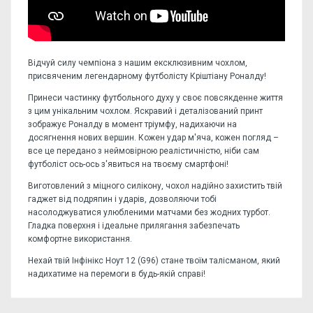
Відчуй силу чемпіона з нашим ексклюзивним чохлом,
присвяченим легендарному футболісту Кріштіану Роналду!
Принеси частинку футбольного духу у своє повсякденне життя
з цим унікальним чохлом. Яскравий і деталізований принт
зображує Роналду в момент тріумфу, надихаючи на
досягнення нових вершин. Кожен удар м'яча, кожен погляд –
все це передано з неймовірною реалістичністю, ніби сам
футболіст ось-ось з'явиться на твоєму смартфоні!
Виготовлений з міцного силікону, чохол надійно захистить твій
гаджет від подряпин і ударів, дозволяючи тобі
насолоджуватися улюбленими матчами без жодних турбот.
Гладка поверхня і ідеальне прилягання забезпечать
комфортне використання.
Нехай твій Інфінікс Ноут 12 (G96) стане твоїм талісманом, який
надихатиме на перемоги в будь-якій справі!
Відгуків поки немає, станьте першим!