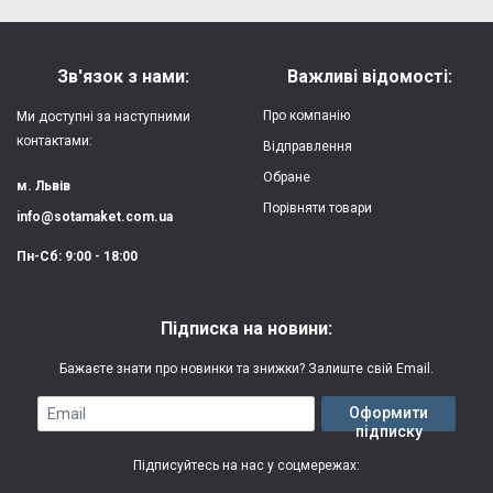
Форм-фактор:
накладка
Напишіть відгук або думку
Матеріал:
силікон
Зв'язок з нами:
Важливі відомості:
Захист:
від ударів,
Про компанію
Ми доступні за наступними
царапин, потертостей
контактами:
Відправлення
Обране
Якість:
яскрава, чітка
м. Львів
картинка
Порівняти товари
info@sotamaket.com.ua
Особливості:
можливий друк
★
★
★
★
★
Пн-Сб: 9:00 - 18:00
власної картинки
Опублікувати
Друк:
двошаровий УФ
Підписка на новини:
(вологостійкий, гнучкий)
Бажаєте знати про новинки та знижки? Залиште свій Email.
Термін виготовлення:
2-3 робочі дні
Email
Оформити
підписку
Гарантія:
3 місяці
Підписуйтесь на нас у соцмережах: