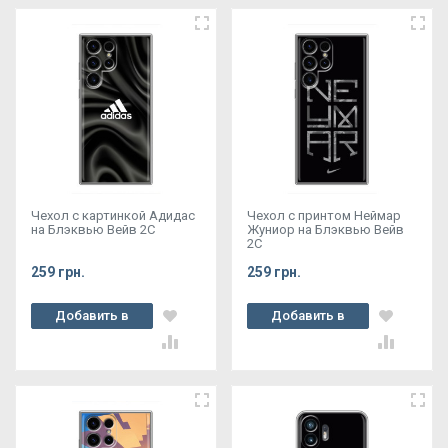
Чехол с картинкой Адидас
Чехол с принтом Неймар
на Блэквью Вейв 2С
Жуниор на Блэквью Вейв
2С
259 грн.
259 грн.
Добавить в
Добавить в
корзину
корзину