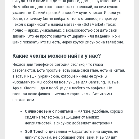
никуда. Он с нами везде — на работе, дома, в путешествиях.
Но чтобы он долго оставался как новенький, за ним нужно
ухаживать. Самый простой способ — купить чехол. И если уж
брать, то почему бы не выбрать что-то стильное, например,
чехол с картинкой? В нашем магазине «SotaMarket» таких
полно — ярких, уникальных, с возможностью создать свой
дизайн. Это не просто защита от царапин или падений, но и
шанс показать, кто ты есть, через крутой рисунок на телефоне.
Какие чехлы можно найти у нас?
Чехлов для телефонов сегодня столько, что глаза
разбегаются. Есть простые, есть замысловатые, есть из Китая,
а есть и наши, украинские, которые ничем не хуже. В
«SotaMarket» мы собрали всё лучшее для Samsung, Huawei,
Apple, Xiaomi — да и вообще для любого смартфона. Но
главная наша фишка — чехлы с картинками. Вот что мы
предлагаем:
Силиконовые с принтами
— мягкие, удобные, хорошо
сидят на телефоне. Защищают от мелких
неприятностей, а рисунок добавляет настроения.
Soft Touch с дизайном
— бархатистые на ощупь, не
липнут к рукам, не собирают отпечатки. И выглядят