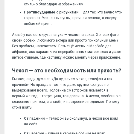
стильно благодаря изображениям.
Противоударные с рисунками
— для тех, кто вечно что-
то роняет. Усиленные углы, прочная основа, а сверху —
любимый принт.
А ещё у нас есть крутая штука — чехлы на заказ. Хочешь фото
своей собаки, любимого актёра или просто прикольный мем?
Без проблем, напечатаем! Есть ещё чехлы с MagSafe для
айфонов, эко-варианты из переработанных материалов и даже
интерактивные, где картинку можно менять через приложение.
Чехол — это необходимость или прихоть?
Бывает, люди думают: «Да ну, зачем чехол, телефон и так
прочный». Но правда в том, что даже крутые корпуса не
выдерживают всего. Половина смартфонов ломается в
первый же год — то трещина, то царапина. А чехол, особенно с
классным принтом, и спасёт, и настроение поднимет. Почему
стоит взять:
От падений
— телефон выскользнул, а чехол всё взял
на себя.
От царапин
— ключи в кармане больше не враг.