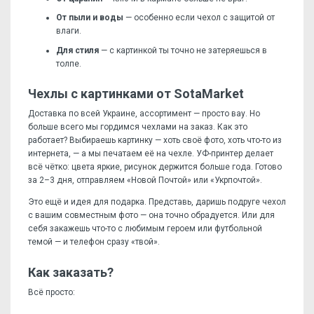
От пыли и воды
— особенно если чехол с защитой от
влаги.
Для стиля
— с картинкой ты точно не затеряешься в
толпе.
Чехлы с картинками от SotaMarket
Доставка по всей Украине, ассортимент — просто вау. Но
больше всего мы гордимся чехлами на заказ. Как это
работает? Выбираешь картинку — хоть своё фото, хоть что-то из
интернета, — а мы печатаем её на чехле. УФ-принтер делает
всё чётко: цвета яркие, рисунок держится больше года. Готово
за 2–3 дня, отправляем «Новой Почтой» или «Укрпочтой».
Это ещё и идея для подарка. Представь, даришь подруге чехол
с вашим совместным фото — она точно обрадуется. Или для
себя закажешь что-то с любимым героем или футбольной
темой — и телефон сразу «твой».
Как заказать?
Всё просто: