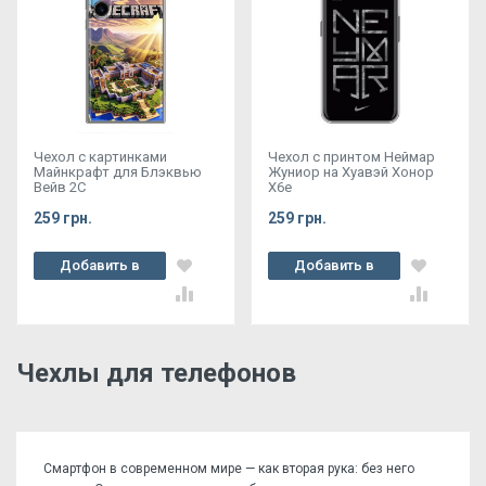
Чехол с картинками
Чехол с принтом Неймар
Майнкрафт для Блэквью
Жуниор на Хуавэй Хонор
Вейв 2С
Х6е
259 грн.
259 грн.
Добавить в
Добавить в
корзину
корзину
Чехлы для телефонов
Смартфон в современном мире — как вторая рука: без него