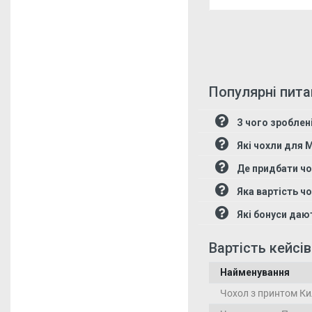
Популярні пита
З чого зроблені
Які чохли для M
Де придбати чо
Яка вартість чо
Які бонуси даю
Вартість кейсів
Найменування
Чохол з принтом Ки