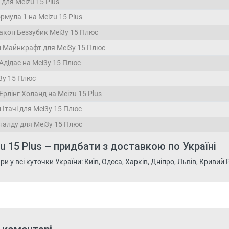
для Meizu 15 Plus
рмула 1 на Meizu 15 Plus
акон Беззубик Mei3y 15 Плюс
и Майнкрафт для Mei3y 15 Плюс
Адідас на Mei3y 15 Плюс
3y 15 Плюс
рлінг Холанд на Meizu 15 Plus
 Ітачі для Mei3y 15 Плюс
налду для Mei3y 15 Плюс
u 15 Plus – придбати з доставкою по Україні
 у всі куточки України: Київ, Одеса, Харків, Дніпро, Львів, Кривий Рі