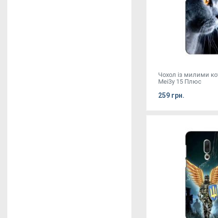
Чохол із милими к
Mei3y 15 Плюс
259 грн.