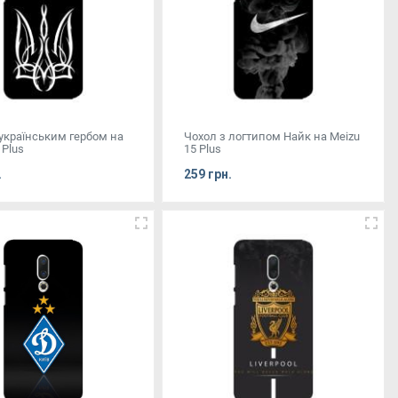
 українським гербом на
Чохол з логтипом Найк на Meizu
 Plus
15 Plus
.
259 грн.