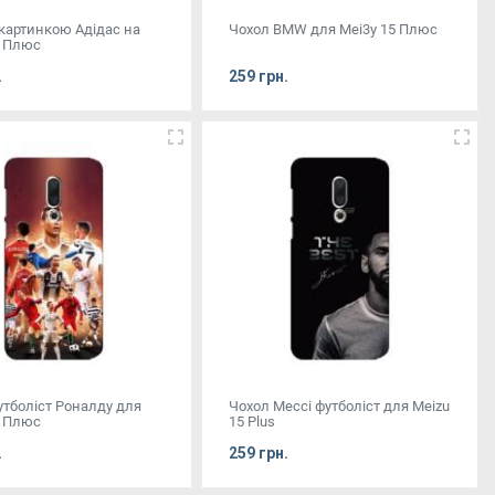
 картинкою Адідас на
Чохол BMW для Mei3y 15 Плюс
5 Плюс
.
259 грн.
утболіст Роналду для
Чохол Мессі футболіст для Meizu
5 Плюс
15 Plus
.
259 грн.