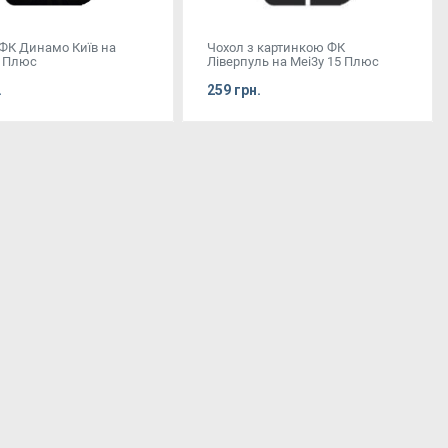
 ФК Динамо Київ на
Чохол з картинкою ФК
5 Плюс
Ліверпуль на Mei3y 15 Плюс
.
259 грн.