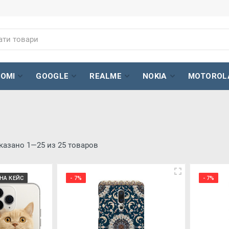
AOMI
GOOGLE
REALME
NOKIA
MOTOROL
казано 1—25 из 25 товаров
НА КЕЙС
- 7%
- 7%