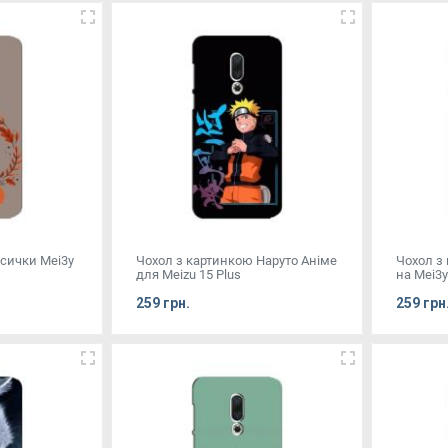
сички Mei3y
Чохол з картинкою Наруто Аніме
Чохол з
для Meizu 15 Plus
на Mei3
259 грн.
259 грн