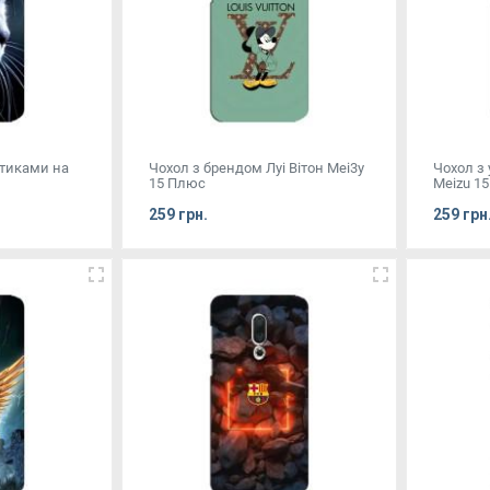
отиками на
Чохол з брендом Луі Вітон Mei3y
Чохол з
15 Плюс
Meizu 15
259 грн.
259 грн