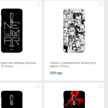
 принтом Неймар Жуніор
Чохол з символікою Аніме для
y 15 Плюс
Meizu 15 Plus
.
259 грн.