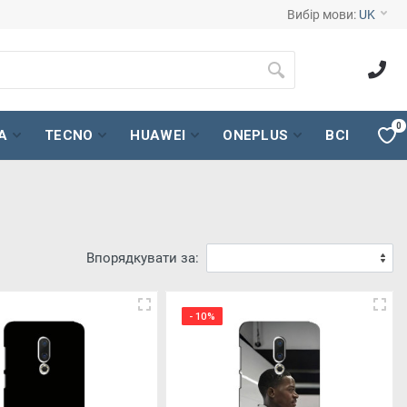
Вибір мови:
UK
0
A
TECNO
HUAWEI
ONEPLUS
ВСІ
Впорядкувати за:
- 10%