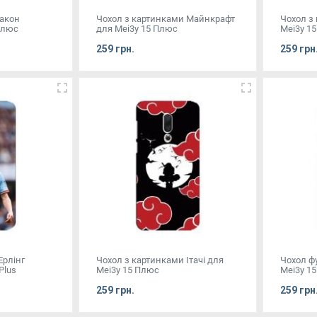
ракон
Чохол з картинками Майнкрафт
Чохол з
Плюс
для Mei3y 15 Плюс
Mei3y 1
259 грн.
259 грн
Ерлінг
Чохол з картинками Ітачі для
Чохол ф
Plus
Mei3y 15 Плюс
Mei3y 1
259 грн.
259 грн