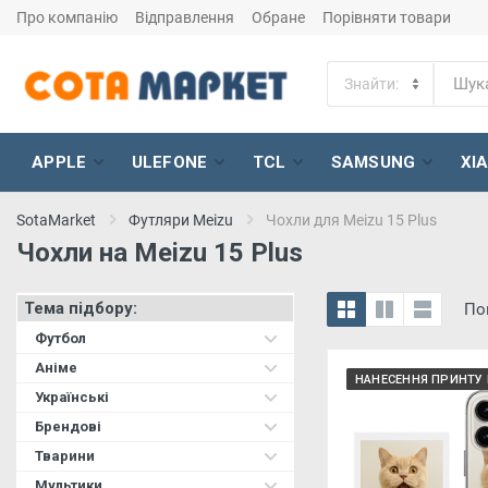
Про компанію
Відправлення
Обране
Порівняти товари
APPLE
ULEFONE
TCL
SAMSUNG
XI
SotaMarket
Футляри Meizu
Чохли для Meizu 15 Plus
Чохли на Meizu 15 Plus
Тема підбору:
По
Футбол
Аніме
НАНЕСЕННЯ ПРИНТУ 
Українські
Брендові
Тварини
Мультики