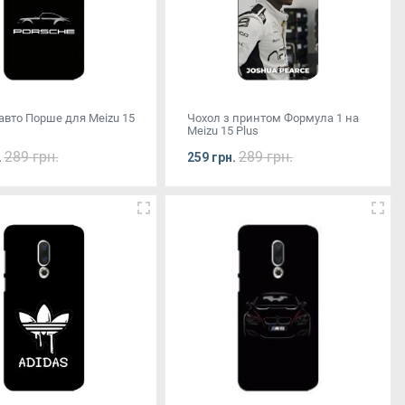
авто Порше для Meizu 15
Чохол з принтом Формула 1 на
Meizu 15 Plus
289 грн.
289 грн.
.
259 грн.