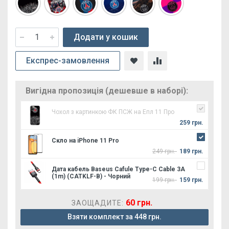
Додати у кошик
Експрес-замовлення
Вигідна пропозиція (дешевше в наборі):
Чохол з картинкою ФК ПСЖ на Епл 11 Про
259 грн.
Скло на iPhone 11 Pro
249 грн.
189 грн.
Дата кабель Baseus Cafule Type-C Cable 3A
(1m) (CATKLF-B) - Чорний
199 грн.
159 грн.
60 грн.
ЗАОЩАДИТЕ:
Взяти комплект за 448 грн.