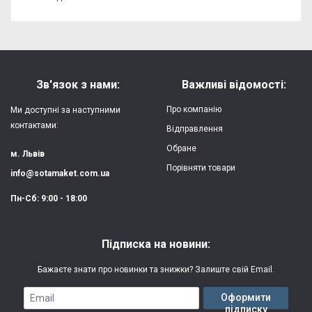
Відгуків поки немає, станьте першим!
Форм-фактор:
накладка
Напишіть відгук або думку
Матеріал:
силікон
Зв'язок з нами:
Важливі відомості:
Захист:
від ударів,
Про компанію
Ми доступні за наступними
царапин, потертостей
контактами:
Відправлення
Обране
Якість:
яскрава, чітка
м. Львів
картинка
Порівняти товари
info@sotamaket.com.ua
Особливості:
можливий друк
★
★
★
★
★
Пн-Сб: 9:00 - 18:00
власної картинки
Опублікувати
Друк:
двошаровий УФ
Підписка на новини:
(вологостійкий, гнучкий)
Бажаєте знати про новинки та знижки? Залиште свій Email.
Термін виготовлення:
2-3 робочі дні
Email
Оформити
підписку
Гарантія:
3 місяці