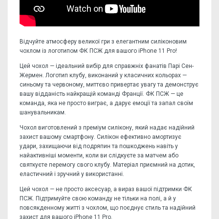
Відчуйте атмосферу великої гри з елегантним силіконовим
чохлом із логотипом ФК ПСЖ для вашого iPhone 11 Pro!
Цей чохол — ідеальний вибір для справжніх фанатів Парі Сен-
Жермен. Логотип клубу, виконаний у класичних кольорах —
синьому та червоному, миттєво привертає увагу та демонструє
вашу відданість найкращій команді Франції. ФК ПСЖ — це
команда, яка не просто виграє, а дарує емоції та запал своїм
шанувальникам.
Чохол виготовлений з преміум силікону, який надає надійний
захист вашому смартфону. Силікон ефективно амортизує
удари, захищаючи від подряпин та пошкоджень навіть у
найактивніші моменти, коли ви слідкуєте за матчем або
святкуєте перемогу свого клубу. Матеріал приємний на дотик,
еластичний і зручний у використанні.
Цей чохол — не просто аксесуар, а вираз вашої підтримки ФК
ПСЖ. Підтримуйте свою команду не тільки на полі, а й у
повсякденному житті з чохлом, що поєднує стиль та надійний
захист для вашого iPhone 11 Pro.