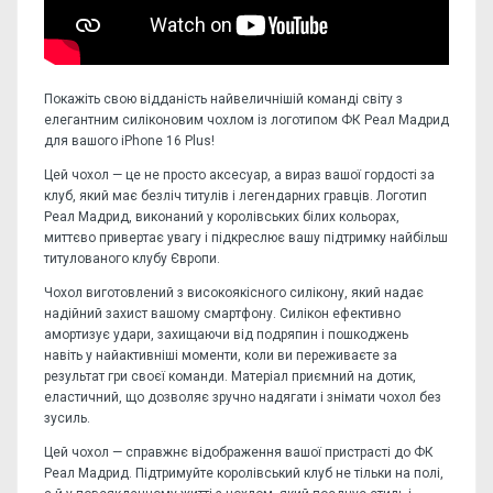
Покажіть свою відданість найвеличнішій команді світу з
елегантним силіконовим чохлом із логотипом ФК Реал Мадрид
для вашого iPhone 16 Plus!
Цей чохол — це не просто аксесуар, а вираз вашої гордості за
клуб, який має безліч титулів і легендарних гравців. Логотип
Реал Мадрид, виконаний у королівських білих кольорах,
миттєво привертає увагу і підкреслює вашу підтримку найбільш
титулованого клубу Європи.
Чохол виготовлений з високоякісного силікону, який надає
надійний захист вашому смартфону. Силікон ефективно
амортизує удари, захищаючи від подряпин і пошкоджень
навіть у найактивніші моменти, коли ви переживаєте за
результат гри своєї команди. Матеріал приємний на дотик,
еластичний, що дозволяє зручно надягати і знімати чохол без
зусиль.
Цей чохол — справжнє відображення вашої пристрасті до ФК
Реал Мадрид. Підтримуйте королівський клуб не тільки на полі,