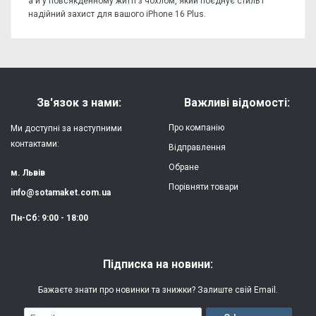
а й у повсякденному житті з чохлом, який поєднує стиль і
надійний захист для вашого iPhone 16 Plus.
Відгуків поки немає, станьте першим!
Форм-фактор:
накладка
Напишіть відгук або думку
Матеріал:
силікон
Зв'язок з нами:
Важливі відомості:
Захист:
від ударів,
Про компанію
Ми доступні за наступними
царапин, потертостей
контактами:
Відправлення
Обране
Якість:
яскрава, чітка
м. Львів
картинка
Порівняти товари
info@sotamaket.com.ua
Особливості:
можливий друк
★
★
★
★
★
Пн-Сб: 9:00 - 18:00
власної картинки
Опублікувати
Друк:
двошаровий УФ
Підписка на новини:
(вологостійкий, гнучкий)
Бажаєте знати про новинки та знижки? Залиште свій Email.
Термін виготовлення:
2-3 робочі дні
Email