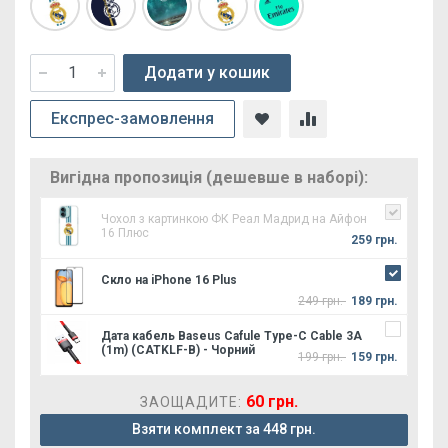
Додати у кошик
Експрес-замовлення
Вигідна пропозиція (дешевше в наборі):
Чохол з картинкою ФК Реал Мадрид на Айфон
16 Плюс
259 грн.
Скло на iPhone 16 Plus
249 грн.
189 грн.
Дата кабель Baseus Cafule Type-C Cable 3A
(1m) (CATKLF-B) - Чорний
199 грн.
159 грн.
60 грн.
ЗАОЩАДИТЕ:
Взяти комплект за 448 грн.