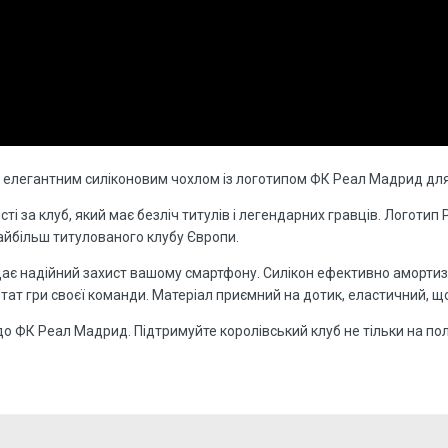
 з елегантним силіконовим чохлом із логотипом ФК Реал Мадрид для
сті за клуб, який має безліч титулів і легендарних гравців. Логоти
найбільш титулованого клубу Європи.
адає надійний захист вашому смартфону. Силікон ефективно аморти
тат гри своєї команди. Матеріал приємний на дотик, еластичний, що
 ФК Реал Мадрид. Підтримуйте королівський клуб не тільки на полі