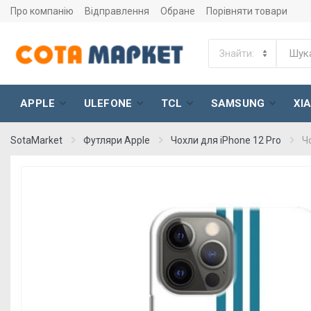
Про компанію
Відправлення
Обране
Порівняти товари
APPLE
ULEFONE
TCL
SAMSUNG
XI
SotaMarket
Футляри Apple
Чохли для iPhone 12 Pro
Ч