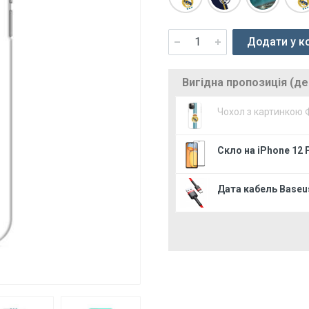
Додати у к
Вигідна пропозиція (д
Чохол з картинкою 
Скло на iPhone 12 
Дата кабель Baseus