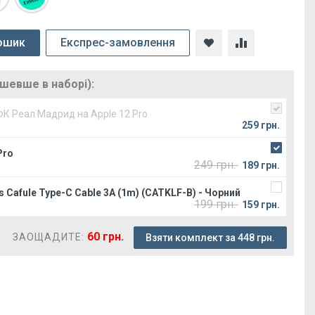
ошик
Експрес-замовлення
ешевше в наборі):
ФК Реал Мадрид на Apple 12 Pro
259 грн.
Pro
249 грн.
189 грн.
 Cafule Type-C Cable 3A (1m) (CATKLF-B) - Чорний
199 грн.
159 грн.
60 грн.
ЗАОЩАДИТЕ:
Взяти комплект за 448 грн.