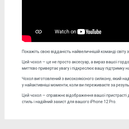
Покажіть свою відданість найвеличнішій команді світу
Цей чохол — це не просто аксесуар, а вираз вашої гордо
миттєво привертає увагу і підкреслює вашу підтримку 
Чохол виготовлений з високоякісного силікону, який н
у найактивніші моменти, коли ви переживаєте за резуль
Цей чохол — справжнє відображення вашої пристрасті до
стиль і надійний захист для вашого iPhone 12 Pro.
Відгуків поки немає, станьте першим!
Форм-фактор:
накладка
Напишіть відгук або думку