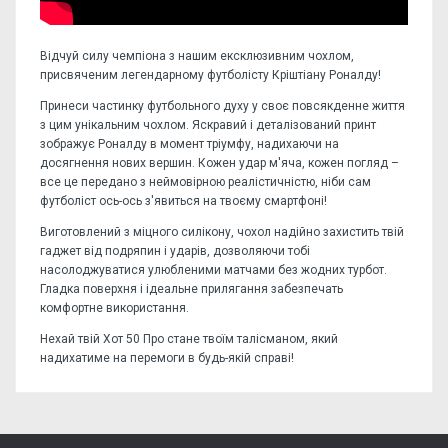
Відчуй силу чемпіона з нашим ексклюзивним чохлом,
присвяченим легендарному футболісту Кріштіану Роналду!
Принеси частинку футбольного духу у своє повсякденне життя
з цим унікальним чохлом. Яскравий і деталізований принт
зображує Роналду в момент тріумфу, надихаючи на
досягнення нових вершин. Кожен удар м'яча, кожен погляд –
все це передано з неймовірною реалістичністю, ніби сам
футболіст ось-ось з'явиться на твоєму смартфоні!
Виготовлений з міцного силікону, чохол надійно захистить твій
гаджет від подряпин і ударів, дозволяючи тобі
насолоджуватися улюбленими матчами без жодних турбот.
Гладка поверхня і ідеальне прилягання забезпечать
комфортне використання.
Нехай твій Хот 50 Про стане твоїм талісманом, який
надихатиме на перемоги в будь-якій справі!
Відгуків поки немає, станьте першим!
Форм-фактор:
накладка
Напишіть відгук або думку