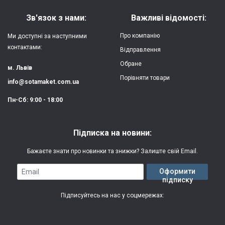
Матеріал:
силікон
Зв'язок з нами:
Важливі відомості:
Захист:
від ударів,
Про компанію
Ми доступні за наступними
царапин, потертостей
контактами:
Відправлення
Обране
Якість:
яскрава, чітка
м. Львів
картинка
Порівняти товари
info@sotamaket.com.ua
Особливості:
можливий друк
★
★
★
★
★
Пн-Сб: 9:00 - 18:00
власної картинки
Опублікувати
Друк:
двошаровий УФ
Підписка на новини:
(вологостійкий, гнучкий)
Бажаєте знати про новинки та знижки? Залиште свій Email.
Термін виготовлення:
2-3 робочі дні
Email
Оформити
підписку
Гарантія:
3 місяці
Підписуйтесь на нас у соцмережах: