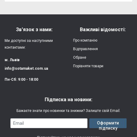
Форм-фактор:
накладка
Напишіть відгук або думку
Матеріал:
силікон
Зв'язок з нами:
Важливі відомості:
Захист:
від ударів,
Про компанію
Ми доступні за наступними
царапин, потертостей
контактами:
Відправлення
Обране
Якість:
яскрава, чітка
м. Львів
картинка
Порівняти товари
info@sotamaket.com.ua
Особливості:
можливий друк
★
★
★
★
★
Пн-Сб: 9:00 - 18:00
власної картинки
Опублікувати
Друк:
двошаровий УФ
Підписка на новини:
(вологостійкий, гнучкий)
Бажаєте знати про новинки та знижки? Залиште свій Email.
Термін виготовлення:
2-3 робочі дні
Email
Оформити
підписку
Гарантія:
3 місяці