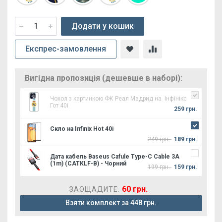
Додати у кошик
Експрес-замовлення
Вигідна пропозиція (дешевше в наборі):
Чохол з картинкою ФК Реал Мадрид на Інфінікс
Гот 40і
259 грн.
Скло на Infinix Hot 40i
249 грн.
189 грн.
Дата кабель Baseus Cafule Type-C Cable 3A
(1m) (CATKLF-B) - Чорний
199 грн.
159 грн.
60 грн.
ЗАОЩАДИТЕ:
Взяти комплект за 448 грн.