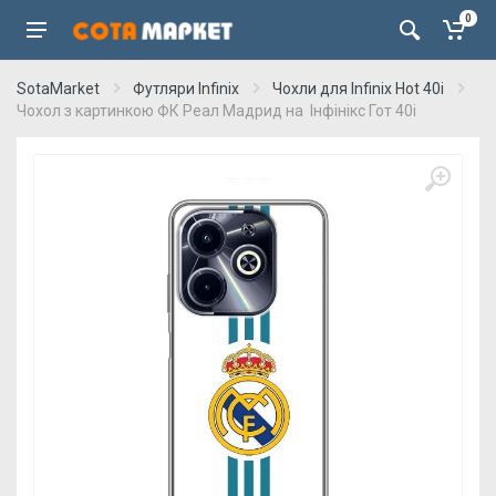
0
SotaMarket
Футляри Infinix
Чохли для Infinix Hot 40i
Чохол з картинкою ФК Реал Мадрид на Інфінікс Гот 40і