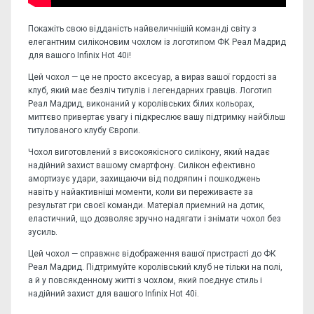
Покажіть свою відданість найвеличнішій команді світу з
елегантним силіконовим чохлом із логотипом ФК Реал Мадрид
для вашого Infinix Hot 40i!
Цей чохол — це не просто аксесуар, а вираз вашої гордості за
клуб, який має безліч титулів і легендарних гравців. Логотип
Реал Мадрид, виконаний у королівських білих кольорах,
миттєво привертає увагу і підкреслює вашу підтримку найбільш
титулованого клубу Європи.
Чохол виготовлений з високоякісного силікону, який надає
надійний захист вашому смартфону. Силікон ефективно
амортизує удари, захищаючи від подряпин і пошкоджень
навіть у найактивніші моменти, коли ви переживаєте за
результат гри своєї команди. Матеріал приємний на дотик,
еластичний, що дозволяє зручно надягати і знімати чохол без
зусиль.
Цей чохол — справжнє відображення вашої пристрасті до ФК
Реал Мадрид. Підтримуйте королівський клуб не тільки на полі,
а й у повсякденному житті з чохлом, який поєднує стиль і
надійний захист для вашого Infinix Hot 40i.
Відгуків поки немає, станьте першим!