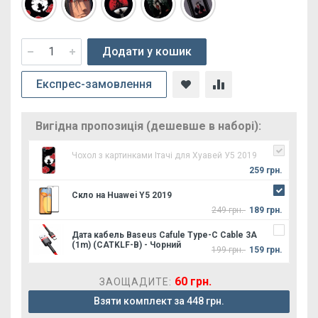
Додати у кошик
Експрес-замовлення
Вигідна пропозиція (дешевше в наборі):
Чохол з картинками Ітачі для Хуавей У5 2019
259 грн.
Скло на Huawei Y5 2019
249 грн.
189 грн.
Дата кабель Baseus Cafule Type-C Cable 3A
(1m) (CATKLF-B) - Чорний
199 грн.
159 грн.
60 грн.
ЗАОЩАДИТЕ:
Взяти комплект за 448 грн.