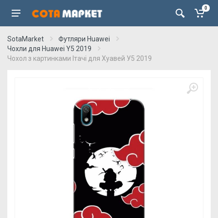
0
SotaMarket
Футляри Huawei
Чохли для Huawei Y5 2019
Чохол з картинками Ітачі для Хуавей У5 2019