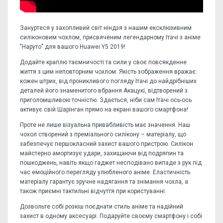
Зануртеся у захопливий світ ніндзя з нашим ексклюзивним
силіконовим чохлом, присвяченим легендарному Ітачі з аніме
"Наруто" для вашого Huawei Y5 2019!
Додайте краплю таємничості та сили у своє повсякденне
життя з цим неповторним чохлом. Якість зображення вражає:
кожен штрих, від проникливого погляду Ітачі до найдрібніших
деталей його знаменитого вбрання Акацукі, відтворений з
приголомшливою точністю. Здається, ніби сам Ітачі ось-ось
активує свій Шарінган прямо на екрані вашого смартфона!
Проте не лише візуальна привабливість має значення. Наш
чохол створений з преміального силікону – матеріалу, що
забезпечує першокласний захист вашого пристрою. Силікон
майстерно амортизує удари, захищаючи від подряпин та
пошкоджень, навіть якщо гаджет несподівано випаде з рук під
час емоційного перегляду улюбленого аніме. Еластичність
матеріалу гарантує зручне надягання та знімання чохла, а
також приємні тактильні відчуття при користуванні.
Дозвольте собі розкіш поєднати стиль аніме та надійний
захист в одному аксесуарі. Подаруйте своєму смартфону і собі