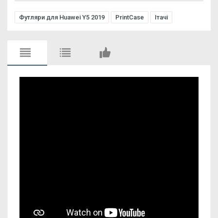
Футляри для Huawei Y5 2019
PrintCase
Ітачі