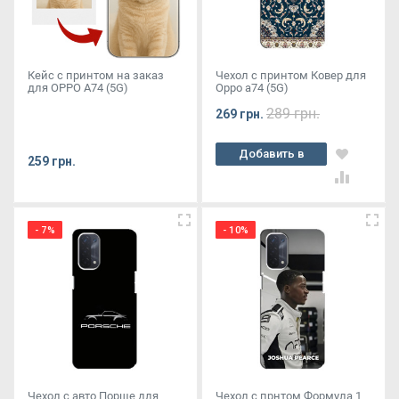
Кейс с принтом на заказ
Чехол с принтом Ковер для
для OPPO A74 (5G)
Oppo a74 (5G)
289 грн.
269 грн.
Добавить в
259 грн.
корзину
- 7%
- 10%
Чехол с авто Порше для
Чехол с прнтом Формула 1