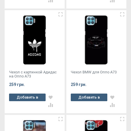
Чехол с картинкой Адидас
Чехол BMW для Оппо А73
на Оппо А73
259 грн.
259 грн.
Добавить в
Добавить в
корзину
корзину