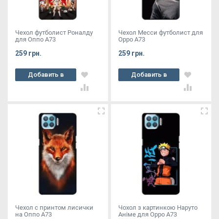
Чехол футболист Роналду
Чехол Месси футболист для
для Оппо А73
Oppo A73
259 грн.
259 грн.
Добавить в
Добавить в
корзину
корзину
Чехол с принтом лисички
Чохол з картинкою Наруто
на Оппо А73
Аніме для Oppo A73