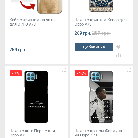
Кейс с принтом на заказ
Чехол с принтом Ковер для
для OPPO A73
Oppo A73
289 грн.
269 грн.
Добавить в
259 грн.
корзину
- 7%
- 10%
Чехол с авто Порше для
Чехол с прнтом Формула 1
Oppo A73
на Oppo A73