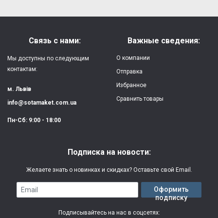
Форм-фактор:
накладка
Напишите отзыв или мнение
Материал:
силикон
Связь с нами:
Важные сведения:
Защита:
от ударов,
О компании
Мы доступны по следующим
царапин, потертостей
контактам:
Отправка
Избранное
Качество:
яркая, четкая
м. Львів
картинка
Сравнить товары
info@sotamaket.com.ua
Особенности:
возможна печать
★
★
★
★
★
Пн-Сб: 9:00 - 18:00
собственной картинки
Опубликовать
Печать:
двухслойная УФ
Подписка на новости:
(влагостойкая, гибкая)
Желаете знать о новинках и скидках? Оставьте свой Email.
Срок изготовления:
2-3 рабочих дня
Email
Оформить
подписку
Гарантия:
3 месяца
Подписывайтесь на нас в соцсетях: