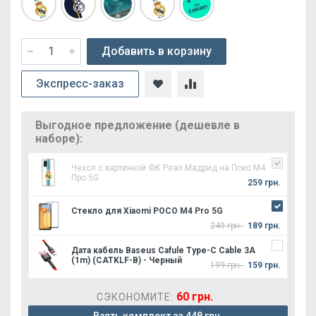
Добавить в корзину
Экспресс-заказ
Выгодное предложение (дешевле в
наборе):
Чехол с картинкой ФК Реал Мадрид на Поко М4
Про 5G
259 грн.
Стекло для Xiaomi POCO M4 Pro 5G
249 грн.
189 грн.
Дата кабель Baseus Cafule Type-C Cable 3A
(1m) (CATKLF-B) - Черный
199 грн.
159 грн.
60 грн.
СЭКОНОМИТЕ: