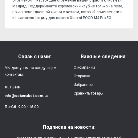
Этот чехол — настоящее отражение вашей страсти к ФК Реал
Мадрид. Поддерживайте королевский клуб не только на поле,
но и в повседневной жизни с чехлом, который сочетает стиль
и надежную защиту для вашего Xiaomi POCO M4 Pro 5G.
Отзывов пока нет, станьте первым!
Форм-фактор:
накладка
Напишите отзыв или мнение
Материал:
силикон
Связь с нами:
Важные сведения:
Защита:
от ударов,
О компании
Мы доступны по следующим
царапин, потертостей
контактам:
Отправка
Избранное
Качество:
яркая, четкая
м. Львів
картинка
Сравнить товары
info@sotamaket.com.ua
Особенности:
возможна печать
★
★
★
★
★
Пн-Сб: 9:00 - 18:00
собственной картинки
Опубликовать
Печать:
двухслойная УФ
Подписка на новости:
(влагостойкая, гибкая)