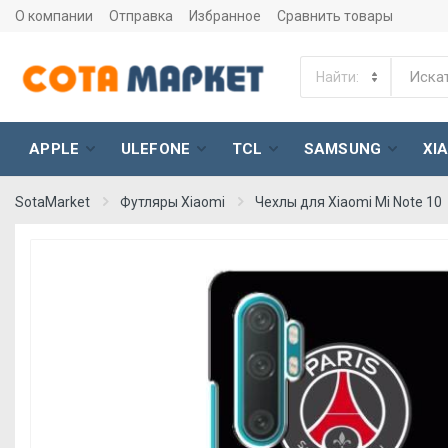
О компании
Отправка
Избранное
Сравнить товары
APPLE
ULEFONE
TCL
SAMSUNG
XI
SotaMarket
Футляры Xiaomi
Чехлы для Xiaomi Mi Note 10