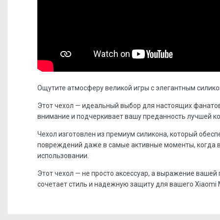
Ощутите атмосферу великой игры с элегантным силикон
Этот чехол — идеальный выбор для настоящих фанатов
внимание и подчеркивает вашу преданность лучшей ко
Чехол изготовлен из премиум силикона, который обес
повреждений даже в самые активные моменты, когда в
использовании.
Этот чехол — не просто аксессуар, а выражение вашей
сочетает стиль и надежную защиту для вашего Xiaomi M
Отзывов пока нет, станьте первым!
Форм-фактор:
накладка