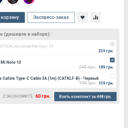
 корзину
Экспресс-заказ
 (дешевле в наборе):
ФК ПСЖ на Сяоми Ми Ноут 10
259 грн.
Mi Note 10
249 грн.
189 грн.
 Cafule Type-C Cable 3A (1m) (CATKLF-B) - Черный
199 грн.
159 грн.
60 грн.
СЭКОНОМИТЕ:
Взять комплект за 448 грн.