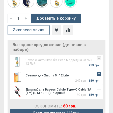
Добавить в корзину
Экспресс-заказ
Выгодное предложение (дешевле в
наборе):
Чехол с картинкой ФК Реал Мадрид на Сяоми
12 Лайт
259 грн.
Стекло для Xiaomi Mi 12 Lite
249 грн.
189 грн.
Дата кабель Baseus Cafule Type-C Cable 3A
(1m) (CATKLF-B) - Черный
199 грн.
159 грн.
60 грн.
СЭКОНОМИТЕ: