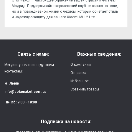
Этот чехол — настоящее отражение вашей страсти к ФК Реал
Мадрид. Поддерживайте королевский клуб не только на поле,
но и в повседневной жизни с чехлом, который сочетает стиль
и надежную защиту для вашего Xiaomi Mi 12 Lite.
Отзывов пока нет, станьте первым!
Форм-фактор:
накладка
Напишите отзыв или мнение
Материал:
силикон
Связь с нами:
Важные сведения:
Защита:
от ударов,
О компании
Мы доступны по следующим
царапин, потертостей
контактам:
Отправка
Избранное
Качество:
яркая, четкая
м. Львів
картинка
Сравнить товары
info@sotamaket.com.ua
Особенности:
возможна печать
★
★
★
★
★
Пн-Сб: 9:00 - 18:00
собственной картинки
Опубликовать
Печать:
двухслойная УФ
Подписка на новости:
(влагостойкая, гибкая)