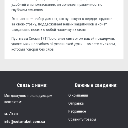
удобный в использовании, он сочетает практичность с
глубоким смыслом.
Этот чехол — выбор для тех, кто чувствует в сердце гордость
за свою страну, поддерживает наших защитников и хочет
ежедневно носить с собой частичку их силы.
Пусть ваш Сяоми 17Т Про станет символом вашей поддержки,
уважения и несгибаемой украинской души — вместе с чехлом,
который говорит без слов.
Отзывов пока нет, станьте первым!
Форм-фактор:
накладка
Напишите отзыв или мнение
Материал:
силикон
Связь с нами:
Важные сведения:
Защита:
от ударов,
О компании
Мы доступны по следующим
царапин, потертостей
контактам:
Отправка
Избранное
Качество:
яркая, четкая
м. Львів
картинка
Сравнить товары
info@sotamaket.com.ua