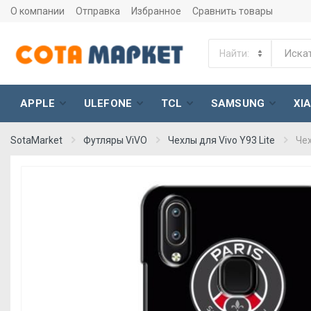
О компании
Отправка
Избранное
Сравнить товары
APPLE
ULEFONE
TCL
SAMSUNG
XI
SotaMarket
Футляры ViVO
Чехлы для Vivo Y93 Lite
Чех