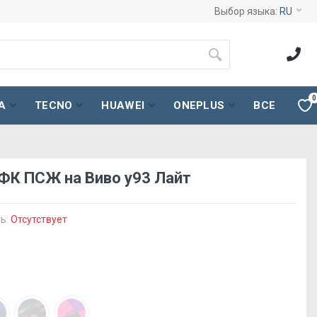
Выбор языка:
RU
0
A
TECNO
HUAWEI
ONEPLUS
ВСЕ
 ФК ПСЖ на Виво у93 Лайт
ь:
Отсутствует