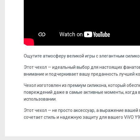
Ощутите атмосферу великой игры с элегантным силикон
Этот чехол — идеальный выбор для настоящих фанатов
внимание и подчеркивает вашу преданность лучшей ко
Чехол изготовлен из премиум силикона, который обес
повреждений даже в самые активные моменты, когда в
использовании.
Этот чехол — не просто аксессуар, а выражение вашей
сочетает стиль и надежную защиту для вашего ViVO Y93
Отзывов пока нет, станьте первым!
Форм-фактор:
накладка