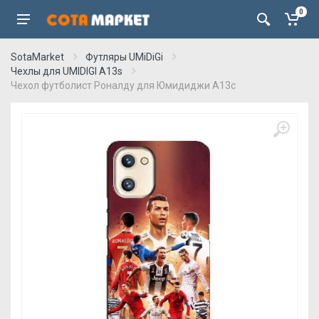
0
SotaMarket
Футляры UMiDiGi
Чехлы для UMIDIGI A13s
Чехол футболист Роналду для Юмидиджи А13с