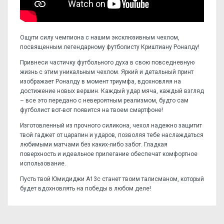
Ощути силу чемпиона с нашим эксклюзивным чехлом,
посвященным легендарному футболисту Криштиану Роналду!
Привнеси частичку футбольного духа в свою повседневную
жизнь с этим уникальным чехлом. Яркий и детальный принт
изображает Роналду в момент триумфа, вдохновляя на
достижение новых вершин. Каждый удар мяча, каждый взгляд
– все это передано с невероятным реализмом, будто сам
футболист вот-вот появится на твоем смартфоне!
Изготовленный из прочного силикона, чехол надежно защитит
твой гаджет от царапин и ударов, позволяя тебе наслаждаться
любимыми матчами без каких-либо забот. Гладкая
поверхность и идеальное прилегание обеспечат комфортное
использование.
Пусть твой Юмидиджи А13с станет твоим талисманом, который
будет вдохновлять на победы в любом деле!
Отзывов пока нет, станьте первым!
Форм-фактор:
накладка