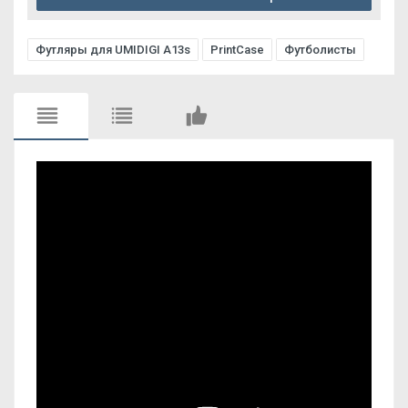
Футляры для UMIDIGI A13s
PrintCase
Футболисты