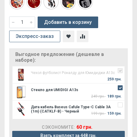
Добавить в корзину
Экспресс-заказ
Выгодное предложение (дешевле в
наборе):
Чехол футболист Роналду для Юмидиджи А13с
259 грн.
Стекло для UMIDIGI A13s
249 грн.
189 грн.
Дата кабель Baseus Cafule Type-C Cable 3A
(1m) (CATKLF-B) - Черный
199 грн.
159 грн.
60 грн.
СЭКОНОМИТЕ:
Взять комплект за 448 грн.