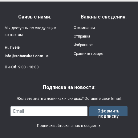
Напишите отзыв или мнение
Материал:
силикон
Связь с нами:
Важные сведения:
Защита:
от ударов,
О компании
Мы доступны по следующим
царапин, потертостей
контактам:
Отправка
Избранное
Качество:
яркая, четкая
м. Львів
картинка
Сравнить товары
info@sotamaket.com.ua
Особенности:
возможна печать
★
★
★
★
★
Пн-Сб: 9:00 - 18:00
собственной картинки
Опубликовать
Печать:
двухслойная УФ
Подписка на новости:
(влагостойкая, гибкая)
Желаете знать о новинках и скидках? Оставьте свой Email.
Срок изготовления:
2-3 рабочих дня
Email
Оформить
подписку
Гарантия:
3 месяца
Подписывайтесь на нас в соцсетях: