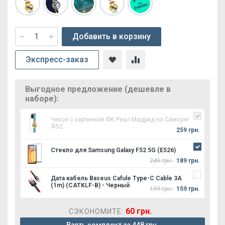
Добавить в корзину
Экспресс-заказ
Выгодное предложение (дешевле в
наборе):
Чехол с картинкой ФК Реал Мадрид на Самсунг
Ф52
259 грн.
Стекло для Samsung Galaxy F52 5G (E526)
249 грн.
189 грн.
Дата кабель Baseus Cafule Type-C Cable 3A
(1m) (CATKLF-B) - Черный
199 грн.
159 грн.
60 грн.
СЭКОНОМИТЕ: