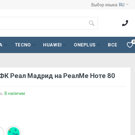
Выбор языка:
RU
0
A
TECNO
HUAWEI
ONEPLUS
ВСЕ
 ФК Реал Мадрид на РеалМе Ноте 80
ь:
В наличии