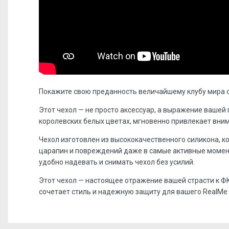
Покажите свою преданность величайшему клубу мира с
Этот чехол — не просто аксессуар, а выражение вашей
королевских белых цветах, мгновенно привлекает вни
Чехол изготовлен из высококачественного силикона, 
царапин и повреждений даже в самые активные момент
удобно надевать и снимать чехол без усилий.
Этот чехол — настоящее отражение вашей страсти к ФК
сочетает стиль и надежную защиту для вашего RealMe 
Отзывов пока нет, станьте первым!
Форм-фактор:
накладка