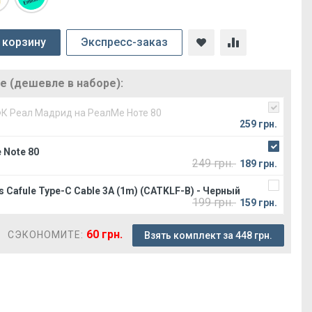
 корзину
Экспресс-заказ
 (дешевле в наборе):
ФК Реал Мадрид на РеалМе Ноте 80
259 грн.
 Note 80
249 грн.
189 грн.
 Cafule Type-C Cable 3A (1m) (CATKLF-B) - Черный
199 грн.
159 грн.
60 грн.
СЭКОНОМИТЕ:
Взять комплект за 448 грн.