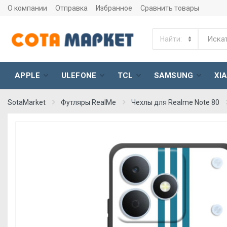
О компании
Отправка
Избранное
Сравнить товары
APPLE
ULEFONE
TCL
SAMSUNG
XI
SotaMarket
Футляры RealMe
Чехлы для Realme Note 80