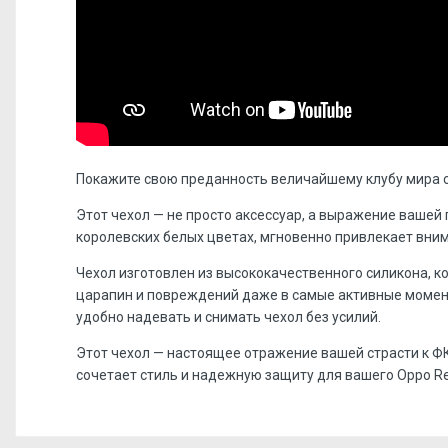
Покажите свою преданность величайшему клубу мира с
Этот чехол — не просто аксессуар, а выражение вашей
королевских белых цветах, мгновенно привлекает вни
Чехол изготовлен из высококачественного силикона, 
царапин и повреждений даже в самые активные момент
удобно надевать и снимать чехол без усилий.
Этот чехол — настоящее отражение вашей страсти к ФК
сочетает стиль и надежную защиту для вашего Oppo Re
Отзывов пока нет, станьте первым!
Форм-фактор:
накладка