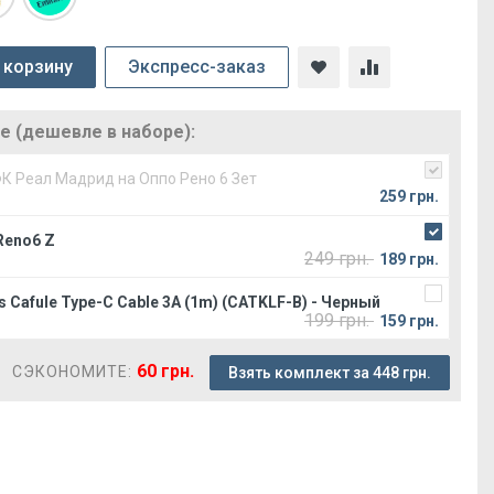
 корзину
Экспресс-заказ
 (дешевле в наборе):
ФК Реал Мадрид на Оппо Рено 6 Зет
259 грн.
Reno6 Z
249 грн.
189 грн.
 Cafule Type-C Cable 3A (1m) (CATKLF-B) - Черный
199 грн.
159 грн.
60 грн.
СЭКОНОМИТЕ:
Взять комплект за 448 грн.