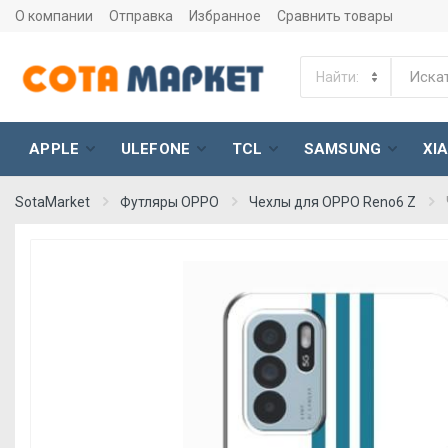
О компании
Отправка
Избранное
Сравнить товары
APPLE
ULEFONE
TCL
SAMSUNG
XI
SotaMarket
Футляры OPPO
Чехлы для OPPO Reno6 Z