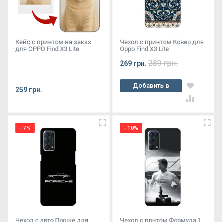
Кейс с принтом на заказ
Чехол с принтом Ковер для
для OPPO Find X3 Lite
Oppo Find X3 Lite
289 грн.
269 грн.
Добавить в
259 грн.
корзину
- 7%
- 10%
Чехол с авто Порше для
Чехол с прнтом Формула 1