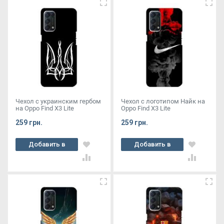
Чехол с украинским гербом
Чехол с логотипом Найк на
на Oppo Find X3 Lite
Oppo Find X3 Lite
259 грн.
259 грн.
Добавить в
Добавить в
корзину
корзину