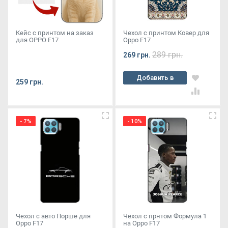
Кейс с принтом на заказ
Чехол с принтом Ковер для
для OPPO F17
Oppo F17
289 грн.
269 грн.
Добавить в
259 грн.
корзину
- 7%
- 10%
Чехол с авто Порше для
Чехол с прнтом Формула 1
Oppo F17
на Oppo F17