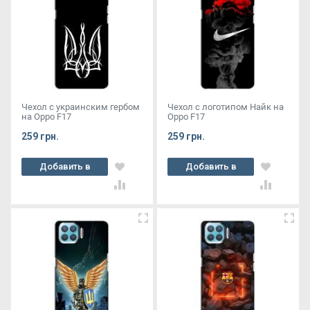
Чехол с украинским гербом
Чехол с логотипом Найк на
на Oppo F17
Oppo F17
259 грн.
259 грн.
Добавить в
Добавить в
корзину
корзину