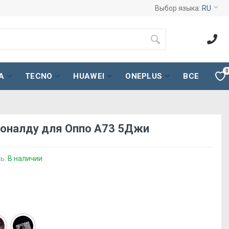
Выбор языка:
RU
0
A
TECNO
HUAWEI
ONEPLUS
ВСЕ
Роналду для Оппо А73 5Джи
ь:
В наличии