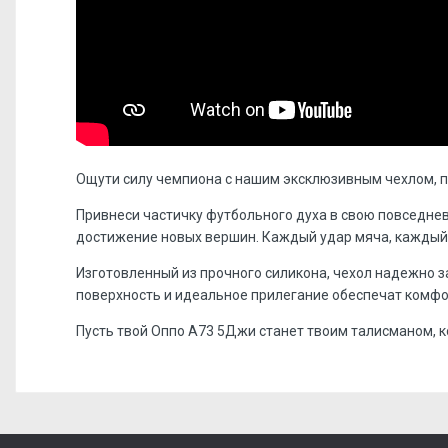
Ощути силу чемпиона с нашим эксклюзивным чехлом, 
Привнеси частичку футбольного духа в свою повседне
достижение новых вершин. Каждый удар мяча, каждый в
Изготовленный из прочного силикона, чехол надежно з
поверхность и идеальное прилегание обеспечат комфо
Пусть твой Оппо А73 5Джи станет твоим талисманом, к
Отзывов пока нет, станьте первым!
Форм-фактор:
накладка
Напишите отзыв или мнение
Материал:
силикон