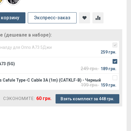
 корзину
Экспресс-заказ
 (дешевле в наборе):
оналду для Оппо А73 5Джи
259 грн.
73 (5G)
249 грн.
189 грн.
 Cafule Type-C Cable 3A (1m) (CATKLF-B) - Черный
199 грн.
159 грн.
60 грн.
СЭКОНОМИТЕ:
Взять комплект за 448 грн.