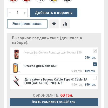
Добавить в корзину
Экспресс-заказ
Выгодное предложение (дешевле в
наборе):
Чехол футболист Роналду для Нокиа G50
259 грн.
Стекло для Nokia G50
249 грн.
189 грн.
Дата кабель Baseus Cafule Type-C Cable 3A
(1m) (CATKLF-B) - Черный
199 грн.
159 грн.
60 грн.
СЭКОНОМИТЕ:
Взять комплект за 448 грн.