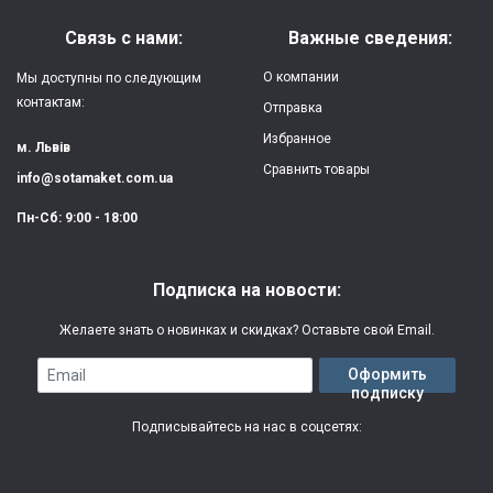
Материал:
силикон
Связь с нами:
Важные сведения:
Защита:
от ударов,
О компании
Мы доступны по следующим
царапин, потертостей
контактам:
Отправка
Избранное
Качество:
яркая, четкая
м. Львів
картинка
Сравнить товары
info@sotamaket.com.ua
Особенности:
возможна печать
★
★
★
★
★
Пн-Сб: 9:00 - 18:00
собственной картинки
Опубликовать
Печать:
двухслойная УФ
Подписка на новости:
(влагостойкая, гибкая)
Желаете знать о новинках и скидках? Оставьте свой Email.
Срок изготовления:
2-3 рабочих дня
Email
Оформить
подписку
Гарантия:
3 месяца
Подписывайтесь на нас в соцсетях: