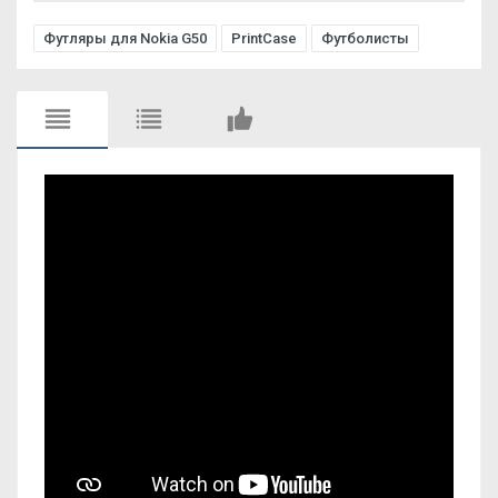
Футляры для Nokia G50
PrintCase
Футболисты