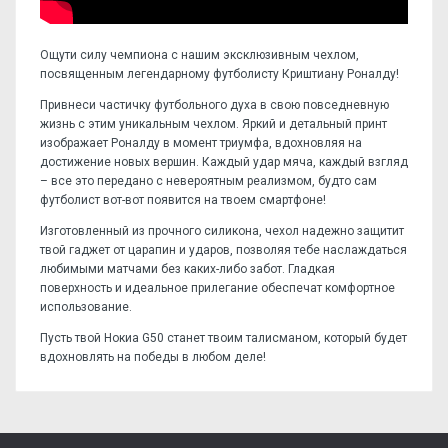
Ощути силу чемпиона с нашим эксклюзивным чехлом,
посвященным легендарному футболисту Криштиану Роналду!
Привнеси частичку футбольного духа в свою повседневную
жизнь с этим уникальным чехлом. Яркий и детальный принт
изображает Роналду в момент триумфа, вдохновляя на
достижение новых вершин. Каждый удар мяча, каждый взгляд
– все это передано с невероятным реализмом, будто сам
футболист вот-вот появится на твоем смартфоне!
Изготовленный из прочного силикона, чехол надежно защитит
твой гаджет от царапин и ударов, позволяя тебе наслаждаться
любимыми матчами без каких-либо забот. Гладкая
поверхность и идеальное прилегание обеспечат комфортное
использование.
Пусть твой Нокиа G50 станет твоим талисманом, который будет
вдохновлять на победы в любом деле!
Отзывов пока нет, станьте первым!
Форм-фактор:
накладка
Напишите отзыв или мнение