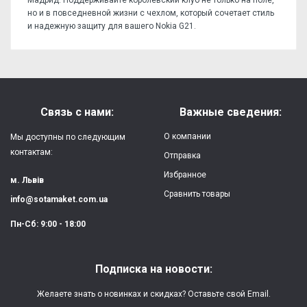
но и в повседневной жизни с чехлом, который сочетает стиль
и надежную защиту для вашего Nokia G21.
Отзывов пока нет, станьте первым!
Форм-фактор:
накладка
Напишите отзыв или мнение
Материал:
силикон
Связь с нами:
Важные сведения:
Защита:
от ударов,
О компании
Мы доступны по следующим
царапин, потертостей
контактам:
Отправка
Избранное
Качество:
яркая, четкая
м. Львів
картинка
Сравнить товары
info@sotamaket.com.ua
Особенности:
возможна печать
★
★
★
★
★
Пн-Сб: 9:00 - 18:00
собственной картинки
Опубликовать
Печать:
двухслойная УФ
Подписка на новости:
(влагостойкая, гибкая)
Желаете знать о новинках и скидках? Оставьте свой Email.
Срок изготовления:
2-3 рабочих дня