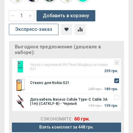
Добавить в корзину
Экспресс-заказ
Выгодное предложение (дешевле в
наборе):
Чехол с картинкой ФК Реал Мадрид на Нокиа
G21
259 грн.
Стекло для Nokia G21
249 грн.
189 грн.
Дата кабель Baseus Cafule Type-C Cable 3A
(1m) (CATKLF-B) - Черный
199 грн.
159 грн.
60 грн.
СЭКОНОМИТЕ:
Взять комплект за 448 грн.