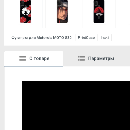
Футляры для Motorola MOTO G30
PrintCase
Ітачі
О товаре
Параметры