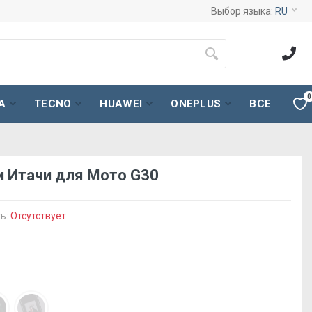
Выбор языка:
RU
0
A
TECNO
HUAWEI
ONEPLUS
ВСЕ
и Итачи для Мото G30
ь:
Отсутствует