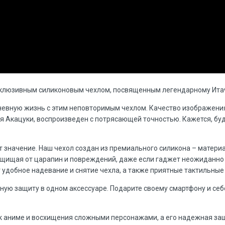
клюзивным силиконовым чехлом, посвященным легендарному Итачи
невную жизнь с этим неповторимым чехлом. Качество изображения
я Акацуки, воспроизведен с потрясающей точностью. Кажется, буд
т значение. Наш чехол создан из премиального силикона – матер
защищая от царапин и повреждений, даже если гаджет неожиданно
 удобное надевание и снятие чехла, а также приятные тактильны
ную защиту в одном аксессуаре. Подарите своему смартфону и се
 к аниме и восхищения сложными персонажами, а его надежная з