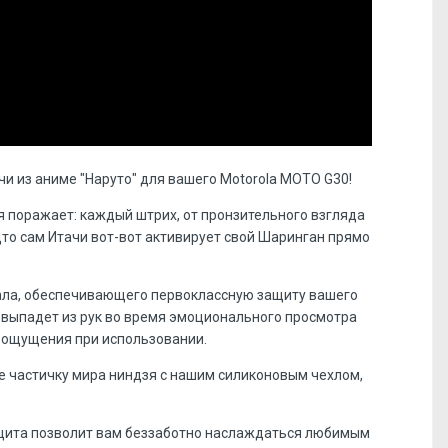
 из аниме "Наруто" для вашего Motorola MOTO G30!
 поражает: каждый штрих, от пронзительного взгляда
то сам Итачи вот-вот активирует свой Шаринган прямо
иала, обеспечивающего первоклассную защиту вашего
 выпадет из рук во время эмоционального просмотра
е ощущения при использовании.
бе частичку мира ниндзя с нашим силиконовым чехлом,
ащита позволит вам беззаботно наслаждаться любимым