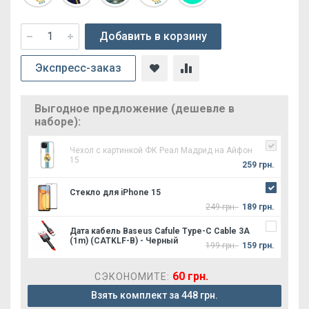
Добавить в корзину
Экспресс-заказ
Выгодное предложение (дешевле в
наборе):
Чехол с картинкой ФК Реал Мадрид на Айфон
15
259 грн.
Стекло для iPhone 15
249 грн.
189 грн.
Дата кабель Baseus Cafule Type-C Cable 3A
(1m) (CATKLF-B) - Черный
199 грн.
159 грн.
60 грн.
СЭКОНОМИТЕ:
Взять комплект за 448 грн.