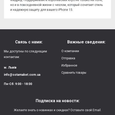
но и в повседневной жизни с чехлом, который сочетает стиль
и надежную защиту для вашего iPhone 15.
Отзывов пока нет, станьте первым!
Форм-фактор:
накладка
Напишите отзыв или мнение
Материал:
силикон
Связь с нами:
Важные сведения:
Защита:
от ударов,
О компании
Мы доступны по следующим
царапин, потертостей
контактам:
Отправка
Избранное
Качество:
яркая, четкая
м. Львів
картинка
Сравнить товары
info@sotamaket.com.ua
Особенности:
возможна печать
★
★
★
★
★
Пн-Сб: 9:00 - 18:00
собственной картинки
Опубликовать
Печать:
двухслойная УФ
Подписка на новости:
(влагостойкая, гибкая)
Желаете знать о новинках и скидках? Оставьте свой Email.
Срок изготовления:
2-3 рабочих дня