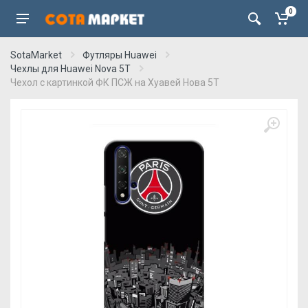
0
SotaMarket
Футляры Huawei
Чехлы для Huawei Nova 5T
Чехол с картинкой ФК ПСЖ на Хуавей Нова 5Т