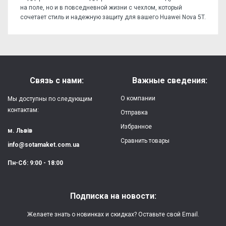
на поле, но и в повседневной жизни с чехлом, который
сочетает стиль и надежную защиту для вашего Huawei Nova 5T.
Отзывов пока нет, станьте первым!
Форм-фактор:
накладка
Напишите отзыв или мнение
Материал:
силикон
Связь с нами:
Важные сведения:
Защита:
от ударов,
О компании
Мы доступны по следующим
царапин, потертостей
контактам:
Отправка
Избранное
Качество:
яркая, четкая
м. Львів
картинка
Сравнить товары
info@sotamaket.com.ua
Особенности:
возможна печать
★
★
★
★
★
Пн-Сб: 9:00 - 18:00
собственной картинки
Опубликовать
Печать:
двухслойная УФ
Подписка на новости:
(влагостойкая, гибкая)
Желаете знать о новинках и скидках? Оставьте свой Email.
Срок изготовления:
2-3 рабочих дня