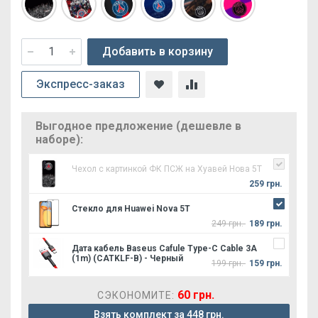
Добавить в корзину
Экспресс-заказ
Выгодное предложение (дешевле в
наборе):
Чехол с картинкой ФК ПСЖ на Хуавей Нова 5Т
259 грн.
Стекло для Huawei Nova 5T
249 грн.
189 грн.
Дата кабель Baseus Cafule Type-C Cable 3A
(1m) (CATKLF-B) - Черный
199 грн.
159 грн.
60 грн.
СЭКОНОМИТЕ:
Взять комплект за 448 грн.