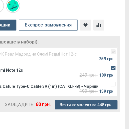
ошик
Експрес-замовлення
ешевше в наборі):
ФК Реал Мадрид на Сяомі Рєдмі Нот 12-с
259 грн.
mi Note 12s
249 грн.
189 грн.
 Cafule Type-C Cable 3A (1m) (CATKLF-B) - Чорний
199 грн.
159 грн.
60 грн.
ЗАОЩАДИТЕ:
Взяти комплект за 448 грн.