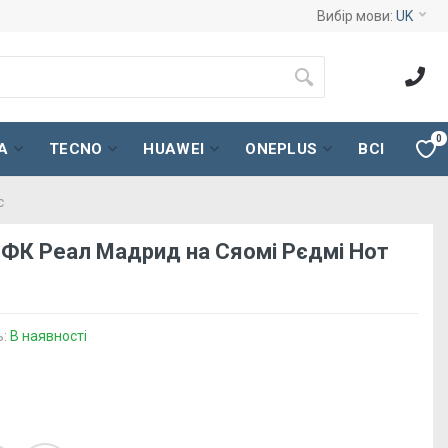
Вибір мови:
UK
0
A
TECNO
HUAWEI
ONEPLUS
ВСІ
с
 ФК Реал Мадрид на Сяомі Рєдмі Нот
ь:
В наявності