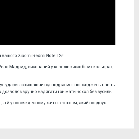
 вашого Xiaomi Redmi Note 12s!
п Реал Мадрид, виконаний у королівських білих кольорах,
зує удари, захищаючи від подряпин і пошкоджень навіть
 дозволяє зручно надягати і знімати чохол без зусиль.
, а й у повсякденному житті з чохлом, який поєднує