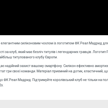
 з елегантним силіконовим чохлом із логотипом ФК Реал Мадрид для
сті за клуб, який має безліч титулів і легендарних гравців. Логоти
найбільш титулованого клубу Європи.
адає надійний захист вашому смартфону. Силікон ефективно аморти
тат гри своєї команди. Матеріал приємний на дотик, еластичний, що
 ФК Реал Мадрид. Підтримуйте королівський клуб не тільки на полі
2s.