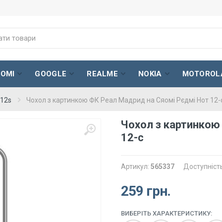
AOMI
GOOGLE
REALME
NOKIA
MOTOROL
 12s
Чохол з картинкою ФК Реал Мадрид на Сяомі Рєдмі Нот 12-
Чохол з картинкою
12-с
Артикул:
565337
Доступніст
259 грн.
ВИБЕРІТЬ ХАРАКТЕРИСТИКУ: