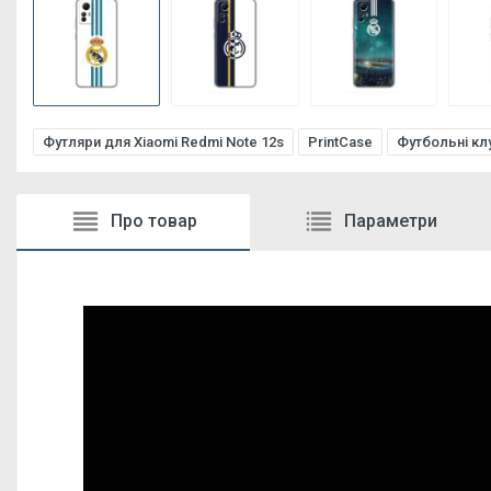
Футляри для Xiaomi Redmi Note 12s
PrintCase
Футбольні кл
Про товар
Параметри