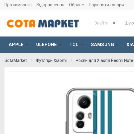
Про компанію
Відправлення
Обране
Порівняти товари
APPLE
ULEFONE
TCL
SAMSUNG
XI
SotaMarket
Футляри Xiaomi
Чохли для Xiaomi Redmi Note