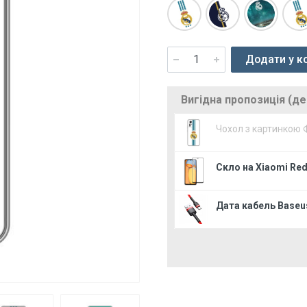
Додати у к
Вигідна пропозиція (д
Чохол з картинкою 
Скло на Xiaomi Red
Дата кабель Baseus