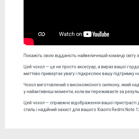
Покажіть свою відданість найвеличнішій команді світу
Цей чохол — це не просто аксесуар, а вираз вашої гордо
миттєво привертає увагу і підкреслює вашу підтримку 
Чохол виготовлений з високоякісного силікону, який н
у найактивніші моменти, коли ви переживаєте за резуль
Цей чохол — справжнє відображення вашої пристрасті до
стиль і надійний захист для вашого Xiaomi Redmi Note 1
Відгуків поки немає, станьте першим!
Форм-фактор:
накладка
Напишіть відгук або думку