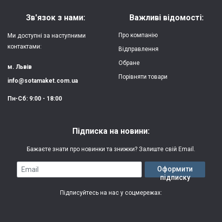
Матеріал:
силікон
Зв'язок з нами:
Важливі відомості:
Захист:
від ударів,
Про компанію
Ми доступні за наступними
царапин, потертостей
контактами:
Відправлення
Обране
Якість:
яскрава, чітка
м. Львів
картинка
Порівняти товари
info@sotamaket.com.ua
Особливості:
можливий друк
★
★
★
★
★
Пн-Сб: 9:00 - 18:00
власної картинки
Опублікувати
Друк:
двошаровий УФ
Підписка на новини:
(вологостійкий, гнучкий)
Бажаєте знати про новинки та знижки? Залиште свій Email.
Термін виготовлення:
2-3 робочі дні
Email
Оформити
підписку
Гарантія:
3 місяці
Підписуйтесь на нас у соцмережах: