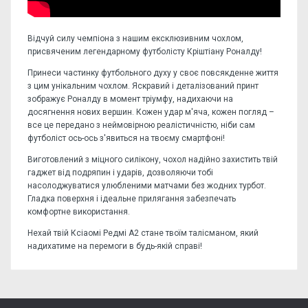
Відчуй силу чемпіона з нашим ексклюзивним чохлом,
присвяченим легендарному футболісту Кріштіану Роналду!
Принеси частинку футбольного духу у своє повсякденне життя
з цим унікальним чохлом. Яскравий і деталізований принт
зображує Роналду в момент тріумфу, надихаючи на
досягнення нових вершин. Кожен удар м'яча, кожен погляд –
все це передано з неймовірною реалістичністю, ніби сам
футболіст ось-ось з'явиться на твоєму смартфоні!
Виготовлений з міцного силікону, чохол надійно захистить твій
гаджет від подряпин і ударів, дозволяючи тобі
насолоджуватися улюбленими матчами без жодних турбот.
Гладка поверхня і ідеальне прилягання забезпечать
комфортне використання.
Нехай твій Ксіаомі Редмі А2 стане твоїм талісманом, який
надихатиме на перемоги в будь-якій справі!
Відгуків поки немає, станьте першим!
Форм-фактор:
накладка
Напишіть відгук або думку