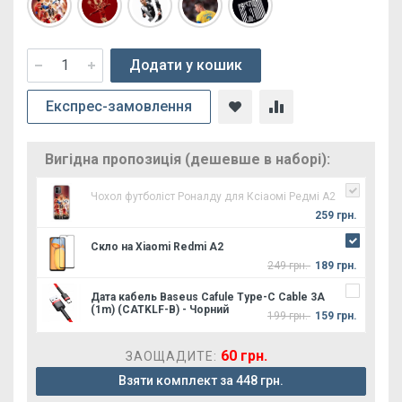
Додати у кошик
Експрес-замовлення
Вигідна пропозиція (дешевше в наборі):
Чохол футболіст Роналду для Ксіаомі Редмі А2
259 грн.
Скло на Xiaomi Redmi A2
249 грн.
189 грн.
Дата кабель Baseus Cafule Type-C Cable 3A
(1m) (CATKLF-B) - Чорний
199 грн.
159 грн.
60 грн.
ЗАОЩАДИТЕ:
Взяти комплект за 448 грн.