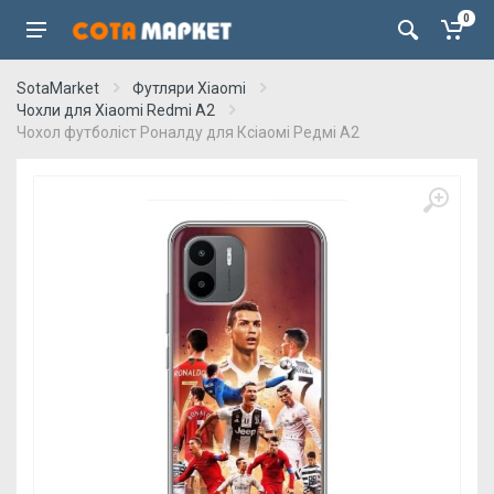
0
SotaMarket
Футляри Xiaomi
Чохли для Xiaomi Redmi A2
Чохол футболіст Роналду для Ксіаомі Редмі А2