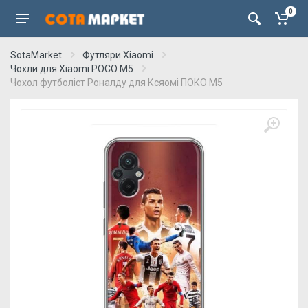
0
SotaMarket
Футляри Xiaomi
Чохли для Xiaomi POCO M5
Чохол футболіст Роналду для Ксяомі ПОКО М5