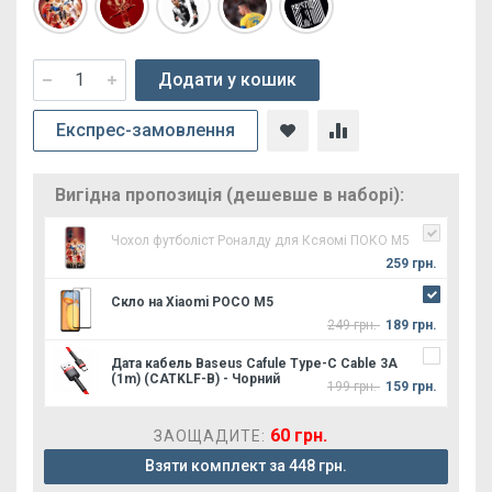
Додати у кошик
Експрес-замовлення
Вигідна пропозиція (дешевше в наборі):
Чохол футболіст Роналду для Ксяомі ПОКО М5
259 грн.
Скло на Xiaomi POCO M5
249 грн.
189 грн.
Дата кабель Baseus Cafule Type-C Cable 3A
(1m) (CATKLF-B) - Чорний
199 грн.
159 грн.
60 грн.
ЗАОЩАДИТЕ:
Взяти комплект за 448 грн.