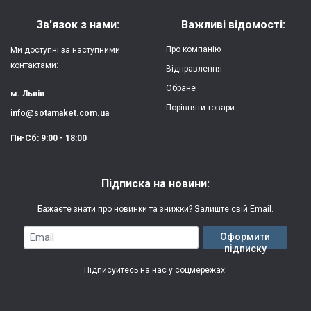
Матеріал:
силікон
Зв'язок з нами:
Важливі відомості:
Захист:
від ударів,
Про компанію
Ми доступні за наступними
царапин, потертостей
контактами:
Відправлення
Обране
Якість:
яскрава, чітка
м. Львів
картинка
Порівняти товари
info@sotamaket.com.ua
Особливості:
можливий друк
★
★
★
★
★
Пн-Сб: 9:00 - 18:00
власної картинки
Опублікувати
Друк:
двошаровий УФ
Підписка на новини:
(вологостійкий, гнучкий)
Бажаєте знати про новинки та знижки? Залиште свій Email.
Термін виготовлення:
2-3 робочі дні
Email
Оформити
підписку
Гарантія:
3 місяці
Підписуйтесь на нас у соцмережах: