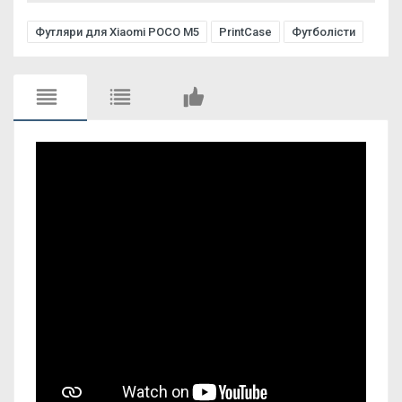
Футляри для Xiaomi POCO M5
PrintCase
Футболісти