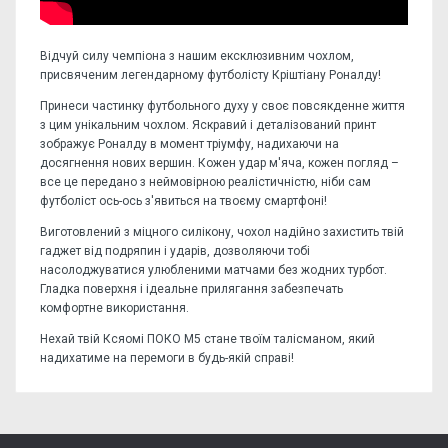
Відчуй силу чемпіона з нашим ексклюзивним чохлом,
присвяченим легендарному футболісту Кріштіану Роналду!
Принеси частинку футбольного духу у своє повсякденне життя
з цим унікальним чохлом. Яскравий і деталізований принт
зображує Роналду в момент тріумфу, надихаючи на
досягнення нових вершин. Кожен удар м'яча, кожен погляд –
все це передано з неймовірною реалістичністю, ніби сам
футболіст ось-ось з'явиться на твоєму смартфоні!
Виготовлений з міцного силікону, чохол надійно захистить твій
гаджет від подряпин і ударів, дозволяючи тобі
насолоджуватися улюбленими матчами без жодних турбот.
Гладка поверхня і ідеальне прилягання забезпечать
комфортне використання.
Нехай твій Ксяомі ПОКО М5 стане твоїм талісманом, який
надихатиме на перемоги в будь-якій справі!
Відгуків поки немає, станьте першим!
Форм-фактор:
накладка
Напишіть відгук або думку