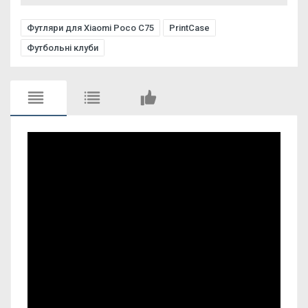
Футляри для Xiaomi Poco C75
PrintCase
Футбольні клуби