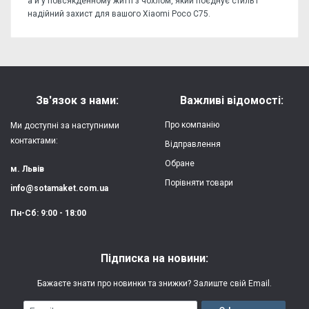
а й у повсякденному житті з чохлом, який поєднує стиль і
надійний захист для вашого Xiaomi Poco C75.
Відгуків поки немає, станьте першим!
Форм-фактор:
накладка
Напишіть відгук або думку
Матеріал:
силікон
Зв'язок з нами:
Важливі відомості:
Захист:
від ударів,
Про компанію
Ми доступні за наступними
царапин, потертостей
контактами:
Відправлення
Обране
Якість:
яскрава, чітка
м. Львів
картинка
Порівняти товари
info@sotamaket.com.ua
Особливості:
можливий друк
★
★
★
★
★
Пн-Сб: 9:00 - 18:00
власної картинки
Опублікувати
Друк:
двошаровий УФ
Підписка на новини:
(вологостійкий, гнучкий)
Бажаєте знати про новинки та знижки? Залиште свій Email.
Термін виготовлення:
2-3 робочі дні
Email