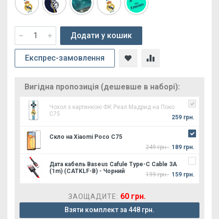
Додати у кошик
Експрес-замовлення
Вигідна пропозиція (дешевше в наборі):
Чохол з картинкою ФК Реал Мадрид на Поко
С75
259 грн.
Скло на Xiaomi Poco C75
249 грн.
189 грн.
Дата кабель Baseus Cafule Type-C Cable 3A
(1m) (CATKLF-B) - Чорний
199 грн.
159 грн.
60 грн.
ЗАОЩАДИТЕ:
Взяти комплект за 448 грн.