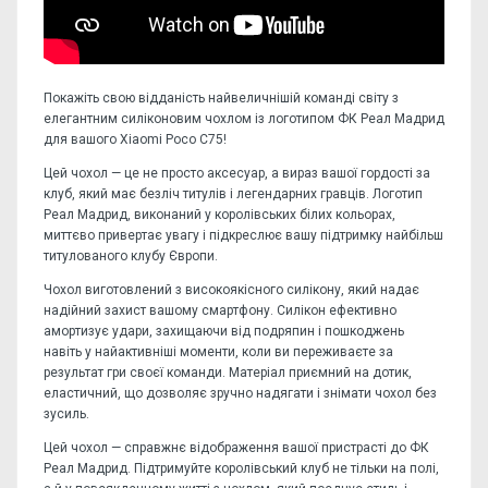
Покажіть свою відданість найвеличнішій команді світу з
елегантним силіконовим чохлом із логотипом ФК Реал Мадрид
для вашого Xiaomi Poco C75!
Цей чохол — це не просто аксесуар, а вираз вашої гордості за
клуб, який має безліч титулів і легендарних гравців. Логотип
Реал Мадрид, виконаний у королівських білих кольорах,
миттєво привертає увагу і підкреслює вашу підтримку найбільш
титулованого клубу Європи.
Чохол виготовлений з високоякісного силікону, який надає
надійний захист вашому смартфону. Силікон ефективно
амортизує удари, захищаючи від подряпин і пошкоджень
навіть у найактивніші моменти, коли ви переживаєте за
результат гри своєї команди. Матеріал приємний на дотик,
еластичний, що дозволяє зручно надягати і знімати чохол без
зусиль.
Цей чохол — справжнє відображення вашої пристрасті до ФК
Реал Мадрид. Підтримуйте королівський клуб не тільки на полі,