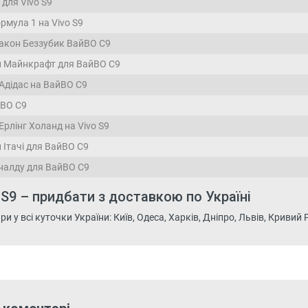
для Vivo S9
рмула 1 на Vivo S9
акон Беззубик ВайВО С9
и Майнкрафт для ВайВО С9
Адідас на ВайВО С9
йВО С9
рлінг Холанд на Vivo S9
 Ітачі для ВайВО С9
налду для ВайВО С9
 S9 – придбати з доставкою по Україні
 у всі куточки України: Київ, Одеса, Харків, Дніпро, Львів, Кривий Рі