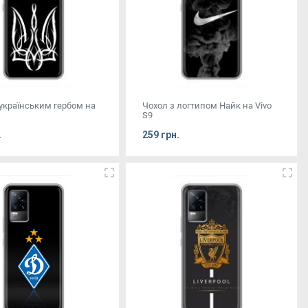
 українським гербом на
Чохол з логтипом Найк на Vivo
S9
.
259 грн.