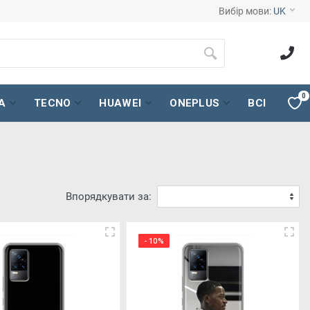
Вибір мови:
UK
0
A
TECNO
HUAWEI
ONEPLUS
ВСІ
Впорядкувати за:
- 10%