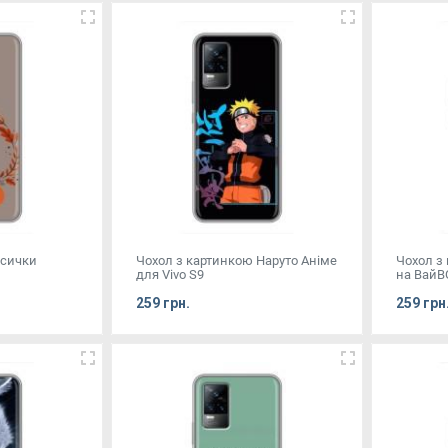
исички
Чохол з картинкою Наруто Аніме
Чохол з
для Vivo S9
на ВайВ
259 грн.
259 грн