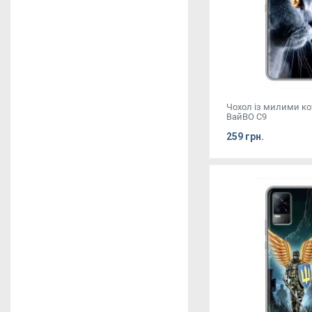
Чохол із милими к
ВайВО С9
259 грн.