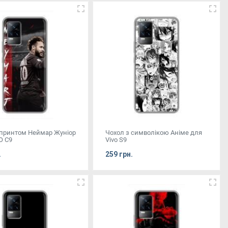
 принтом Неймар Жуніор
Чохол з символікою Аніме для
О С9
Vivo S9
.
259 грн.