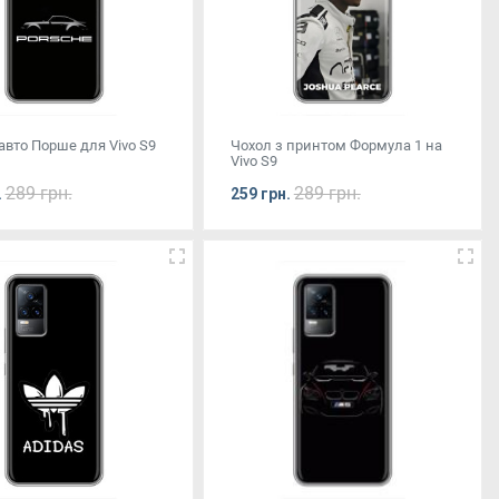
авто Порше для Vivo S9
Чохол з принтом Формула 1 на
Vivo S9
289 грн.
289 грн.
.
259 грн.