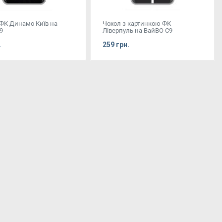
 ФК Динамо Київ на
Чохол з картинкою ФК
9
Ліверпуль на ВайВО С9
.
259 грн.