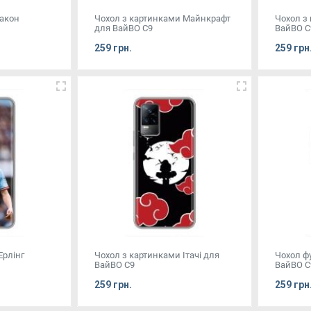
ракон
Чохол з картинками Майнкрафт
Чохол з
для ВайВО С9
ВайВО С
259 грн.
259 грн
Ерлінг
Чохол з картинками Ітачі для
Чохол ф
ВайВО С9
ВайВО С
259 грн.
259 грн