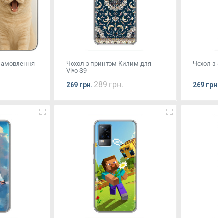
 замовлення
Чохол з принтом Килим для
Чохол з 
Vivo S9
289 грн.
269 грн.
269 грн