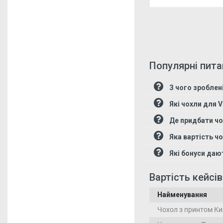
Популярні пита
З чого зроблені
Які чохли для V
Де придбати чо
Яка вартість чо
Які бонуси даю
Вартість кейсів
Найменування
Чохол з принтом Ки