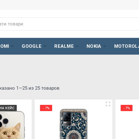
AOMI
GOOGLE
REALME
NOKIA
MOTOROL
казано 1—25 из 25 товаров
НА КЕЙС
- 7%
- 7%