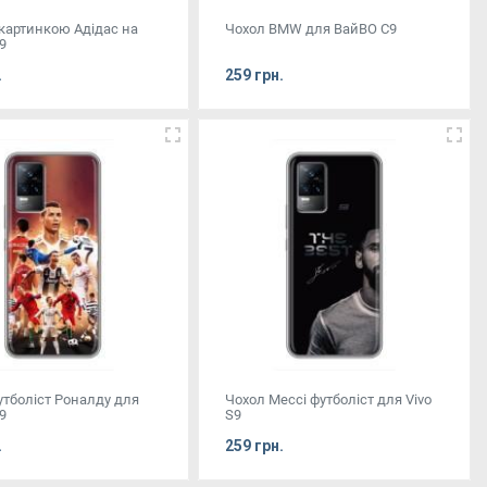
 картинкою Адідас на
Чохол BMW для ВайВО С9
9
.
259 грн.
утболіст Роналду для
Чохол Мессі футболіст для Vivo
9
S9
.
259 грн.