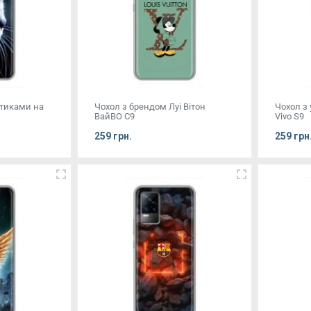
отиками на
Чохол з брендом Луі Вітон
Чохол з
ВайВО С9
Vivo S9
259 грн.
259 грн