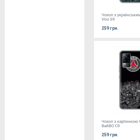
Чохол з українськи
Vivo S9
259 грн.
Чохол з картинкою
ВайВО С9
259 грн.