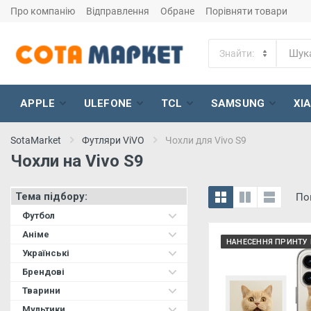
Про компанію
Відправлення
Обране
Порівняти товари
APPLE
ULEFONE
TCL
SAMSUNG
XI
SotaMarket
Футляри ViVO
Чохли для Vivo S9
Чохли на Vivo S9
Тема підбору:
По
Футбол
Аніме
НАНЕСЕННЯ ПРИНТУ 
Українські
Брендові
Тварини
Мультики