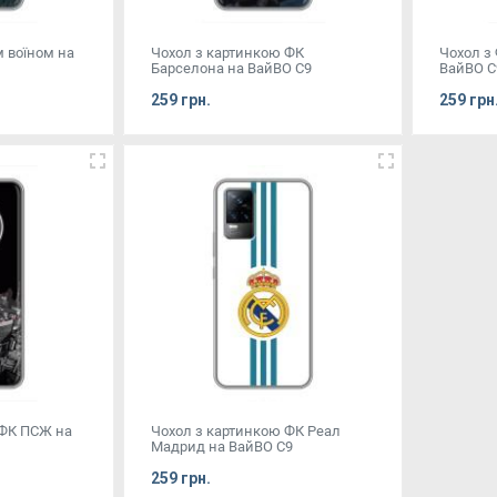
м воїном на
Чохол з картинкою ФК
Чохол з
Барселона на ВайВО С9
ВайВО С
259 грн.
259 грн
 ФК ПСЖ на
Чохол з картинкою ФК Реал
Мадрид на ВайВО С9
259 грн.