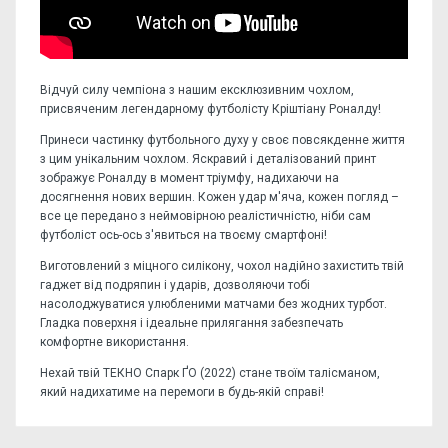
Відчуй силу чемпіона з нашим ексклюзивним чохлом,
присвяченим легендарному футболісту Кріштіану Роналду!
Принеси частинку футбольного духу у своє повсякденне життя
з цим унікальним чохлом. Яскравий і деталізований принт
зображує Роналду в момент тріумфу, надихаючи на
досягнення нових вершин. Кожен удар м'яча, кожен погляд –
все це передано з неймовірною реалістичністю, ніби сам
футболіст ось-ось з'явиться на твоєму смартфоні!
Виготовлений з міцного силікону, чохол надійно захистить твій
гаджет від подряпин і ударів, дозволяючи тобі
насолоджуватися улюбленими матчами без жодних турбот.
Гладка поверхня і ідеальне прилягання забезпечать
комфортне використання.
Нехай твій ТЕКНО Спарк ҐО (2022) стане твоїм талісманом,
який надихатиме на перемоги в будь-якій справі!
Відгуків поки немає, станьте першим!