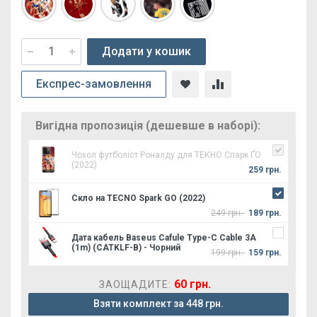
Додати у кошик
Експрес-замовлення
Вигідна пропозиція (дешевше в наборі):
Чохол футболіст Роналду для ТЕКНО Спарк ҐО
(2022)
259 грн.
Скло на TECNO Spark GO (2022)
249 грн.
189 грн.
Дата кабель Baseus Cafule Type-C Cable 3A
(1m) (CATKLF-B) - Чорний
199 грн.
159 грн.
60 грн.
ЗАОЩАДИТЕ:
Взяти комплект за 448 грн.