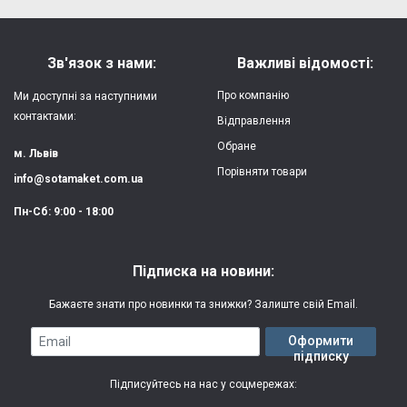
Форм-фактор:
накладка
Напишіть відгук або думку
Матеріал:
силікон
Зв'язок з нами:
Важливі відомості:
Захист:
від ударів,
Про компанію
Ми доступні за наступними
царапин, потертостей
контактами:
Відправлення
Обране
Якість:
яскрава, чітка
м. Львів
картинка
Порівняти товари
info@sotamaket.com.ua
Особливості:
можливий друк
★
★
★
★
★
Пн-Сб: 9:00 - 18:00
власної картинки
Опублікувати
Друк:
двошаровий УФ
Підписка на новини:
(вологостійкий, гнучкий)
Бажаєте знати про новинки та знижки? Залиште свій Email.
Термін виготовлення:
2-3 робочі дні
Email
Оформити
підписку
Гарантія:
3 місяці
Підписуйтесь на нас у соцмережах: