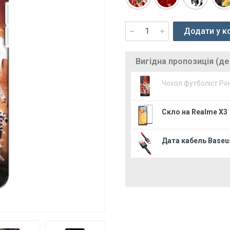
Додати у к
Вигідна пропозиція (д
Чохол футболіст Ро
Скло на Realme X3
Дата кабель Baseus