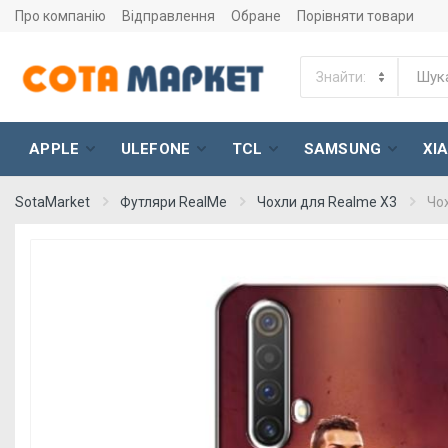
Про компанію
Відправлення
Обране
Порівняти товари
APPLE
ULEFONE
TCL
SAMSUNG
XI
SotaMarket
Футляри RealMe
Чохли для Realme X3
Чо