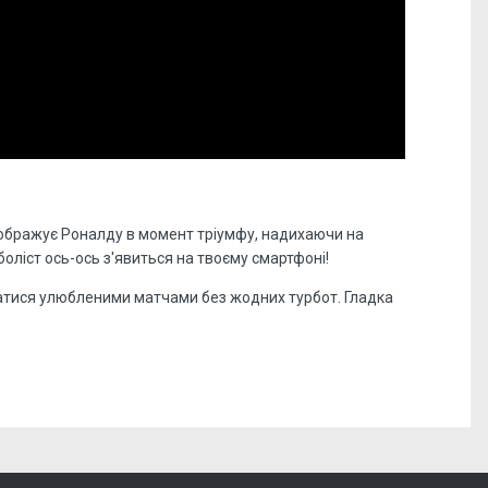
зображує Роналду в момент тріумфу, надихаючи на
оліст ось-ось з'явиться на твоєму смартфоні!
уватися улюбленими матчами без жодних турбот. Гладка