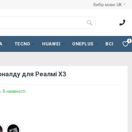
Вибір мови:
UK
0
A
TECNO
HUAWEI
ONEPLUS
ВСІ
оналду для Реалмі Х3
ь:
В наявності