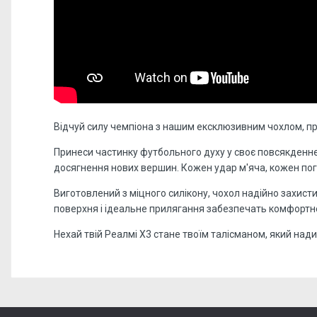
Відчуй силу чемпіона з нашим ексклюзивним чохлом, п
Принеси частинку футбольного духу у своє повсякденне
досягнення нових вершин. Кожен удар м'яча, кожен погл
Виготовлений з міцного силікону, чохол надійно захис
поверхня і ідеальне прилягання забезпечать комфортн
Нехай твій Реалмі Х3 стане твоїм талісманом, який нади
Відгуків поки немає, станьте першим!
Форм-фактор:
накладка
Напишіть відгук або думку
Матеріал:
силікон