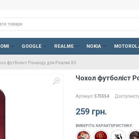
AOMI
GOOGLE
REALME
NOKIA
MOTOROL
хол футболіст Роналду для Реалмі Х3
Чохол футболіст Р
Артикул:
575554
Доступніст
259 грн.
ВИБЕРІТЬ ХАРАКТЕРИСТИКУ: