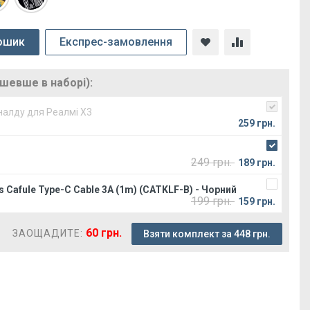
ошик
Експрес-замовлення
ешевше в наборі):
налду для Реалмі Х3
259 грн.
249 грн.
189 грн.
 Cafule Type-C Cable 3A (1m) (CATKLF-B) - Чорний
199 грн.
159 грн.
60 грн.
ЗАОЩАДИТЕ:
Взяти комплект за 448 грн.