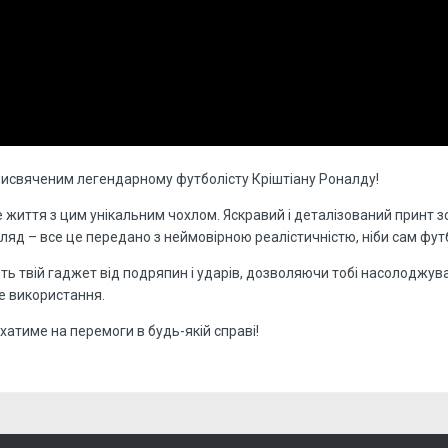
рисвяченим легендарному футболісту Кріштіану Роналду!
 життя з цим унікальним чохлом. Яскравий і деталізований принт 
яд – все це передано з неймовірною реалістичністю, ніби сам футб
тить твій гаджет від подряпин і ударів, дозволяючи тобі насолодж
е використання.
хатиме на перемоги в будь-якій справі!