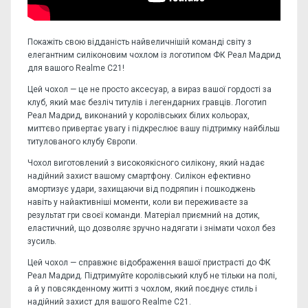
Покажіть свою відданість найвеличнішій команді світу з
елегантним силіконовим чохлом із логотипом ФК Реал Мадрид
для вашого Realme C21!
Цей чохол — це не просто аксесуар, а вираз вашої гордості за
клуб, який має безліч титулів і легендарних гравців. Логотип
Реал Мадрид, виконаний у королівських білих кольорах,
миттєво привертає увагу і підкреслює вашу підтримку найбільш
титулованого клубу Європи.
Чохол виготовлений з високоякісного силікону, який надає
надійний захист вашому смартфону. Силікон ефективно
амортизує удари, захищаючи від подряпин і пошкоджень
навіть у найактивніші моменти, коли ви переживаєте за
результат гри своєї команди. Матеріал приємний на дотик,
еластичний, що дозволяє зручно надягати і знімати чохол без
зусиль.
Цей чохол — справжнє відображення вашої пристрасті до ФК
Реал Мадрид. Підтримуйте королівський клуб не тільки на полі,
а й у повсякденному житті з чохлом, який поєднує стиль і
надійний захист для вашого Realme C21.