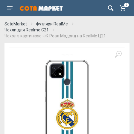
0
SotaMarket
Футляри RealMe
Чохли для Realme C21
Чохол з картинкою ФК Реал Мадрид на RealMe Ц21