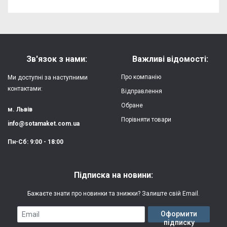
Відгуків поки немає, станьте першим!
Форм-фактор:
накладка
Напишіть відгук або думку
Матеріал:
силікон
Зв'язок з нами:
Важливі відомості:
Захист:
від ударів,
Про компанію
Ми доступні за наступними
царапин, потертостей
контактами:
Відправлення
Обране
Якість:
яскрава, чітка
м. Львів
картинка
Порівняти товари
info@sotamaket.com.ua
Особливості:
можливий друк
★
★
★
★
★
Пн-Сб: 9:00 - 18:00
власної картинки
Опублікувати
Друк:
двошаровий УФ
Підписка на новини:
(вологостійкий, гнучкий)
Бажаєте знати про новинки та знижки? Залиште свій Email.
Термін виготовлення:
2-3 робочі дні
Email
Оформити
підписку
Гарантія:
3 місяці