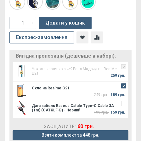
Додати у кошик
Експрес-замовлення
Вигідна пропозиція (дешевше в наборі):
Чохол з картинкою ФК Реал Мадрид на RealMe
Ц21
259 грн.
Скло на Realme C21
249 грн.
189 грн.
Дата кабель Baseus Cafule Type-C Cable 3A
(1m) (CATKLF-B) - Чорний
199 грн.
159 грн.
60 грн.
ЗАОЩАДИТЕ:
Взяти комплект за 448 грн.