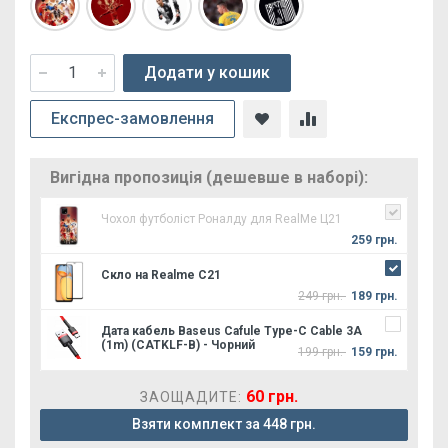
Додати у кошик
Експрес-замовлення
Вигідна пропозиція (дешевше в наборі):
Чохол футболіст Роналду для RealMe Ц21
259 грн.
Скло на Realme C21
249 грн.
189 грн.
Дата кабель Baseus Cafule Type-C Cable 3A
(1m) (CATKLF-B) - Чорний
199 грн.
159 грн.
60 грн.
ЗАОЩАДИТЕ:
Взяти комплект за 448 грн.