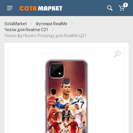
0
SotaMarket
Футляри RealMe
Чохли для Realme C21
Чохол футболіст Роналду для RealMe Ц21