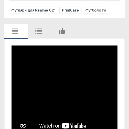
Футляри для Realme C21
PrintCase
Футболісти