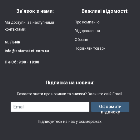
Матеріал:
силікон
Зв'язок з нами:
Важливі відомості:
Захист:
від ударів,
Про компанію
Ми доступні за наступними
царапин, потертостей
контактами:
Відправлення
Обране
Якість:
яскрава, чітка
м. Львів
картинка
Порівняти товари
info@sotamaket.com.ua
Особливості:
можливий друк
★
★
★
★
★
Пн-Сб: 9:00 - 18:00
власної картинки
Опублікувати
Друк:
двошаровий УФ
Підписка на новини:
(вологостійкий, гнучкий)
Бажаєте знати про новинки та знижки? Залиште свій Email.
Термін виготовлення:
2-3 робочі дні
Email
Оформити
підписку
Гарантія:
3 місяці
Підписуйтесь на нас у соцмережах: