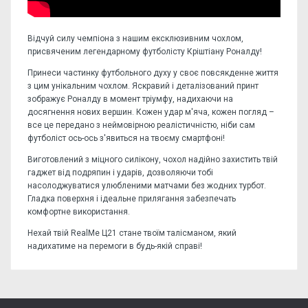
Відчуй силу чемпіона з нашим ексклюзивним чохлом,
присвяченим легендарному футболісту Кріштіану Роналду!
Принеси частинку футбольного духу у своє повсякденне життя
з цим унікальним чохлом. Яскравий і деталізований принт
зображує Роналду в момент тріумфу, надихаючи на
досягнення нових вершин. Кожен удар м'яча, кожен погляд –
все це передано з неймовірною реалістичністю, ніби сам
футболіст ось-ось з'явиться на твоєму смартфоні!
Виготовлений з міцного силікону, чохол надійно захистить твій
гаджет від подряпин і ударів, дозволяючи тобі
насолоджуватися улюбленими матчами без жодних турбот.
Гладка поверхня і ідеальне прилягання забезпечать
комфортне використання.
Нехай твій RealMe Ц21 стане твоїм талісманом, який
надихатиме на перемоги в будь-якій справі!
Відгуків поки немає, станьте першим!
Форм-фактор:
накладка
Напишіть відгук або думку