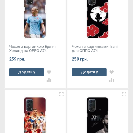
Чохол з картинкою Ерлінг
Чохол з картинками Ітачі
Холанд на OPPO A74
для ОППО А74
259 грн.
259 грн.
Додати у
Додати у
кошик
кошик