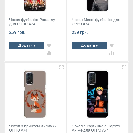
Чохол футболіст Роналду
Чохол Мессі футболіст для
для ОППО А74
OPPO A74
259 грн.
259 грн.
Додати у
Додати у
кошик
кошик
Чохол з принтом лисички
Чохол з картинкою Наруто
ОППО А74
Аніме для OPPO A74