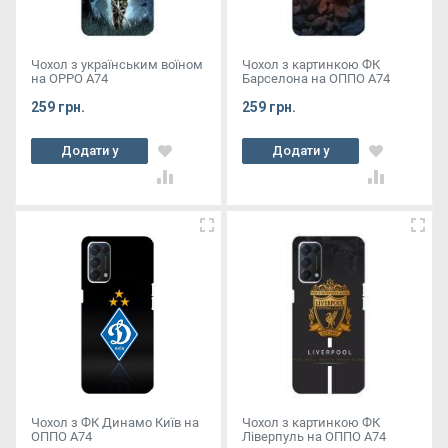
Чохол з українським воїном
Чохол з картинкою ФК
на OPPO A74
Барселона на ОППО А74
259 грн.
259 грн.
Додати у
Додати у
кошик
кошик
Чохол з ФК Динамо Київ на
Чохол з картинкою ФК
ОППО А74
Ліверпуль на ОППО А74