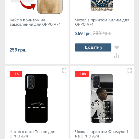
Кейс з принтом на
Чохол з принтом Килим для
замовлення для OPPO A74
OPPO A74
289 грн.
269 грн.
Додати у
259 грн.
кошик
- 7%
- 10%
Чохол з авто Порше для
Чохол з принтом Формула 1
OPPO A74
на OPPO A74