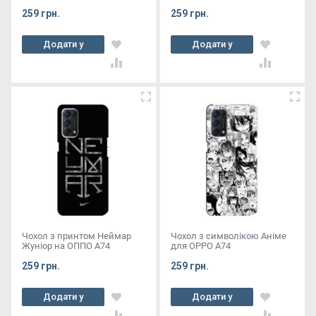
259 грн.
259 грн.
Додати у
Додати у
кошик
кошик
Чохол з принтом Неймар
Чохол з символікою Аніме
Жуніор на ОППО А74
для OPPO A74
259 грн.
259 грн.
Додати у
Додати у
кошик
кошик