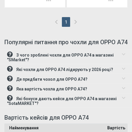
1
(current)
Популярні питання про чохли для OPPO A74
З чого зроблені чохли для OPPO A74 в магазині
"SMarket"?
Які чохли для OPPO A74 лідирують у 2026 році?
Де придбати чохол для OPPO A74?
Яка вартість чохла для OPPO A74?
Які бонуси дають кейси для OPPO A74 в магазині
"SotaMARKET"?
Вартість кейсів для OPPO A74
Найменування
Вартість