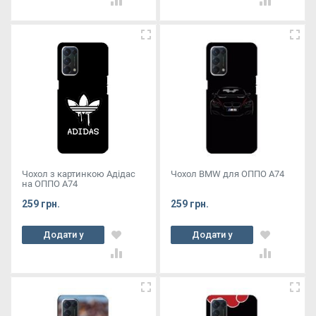
Чохол з картинкою Адідас
Чохол BMW для ОППО А74
на ОППО А74
259 грн.
259 грн.
Додати у
Додати у
кошик
кошик