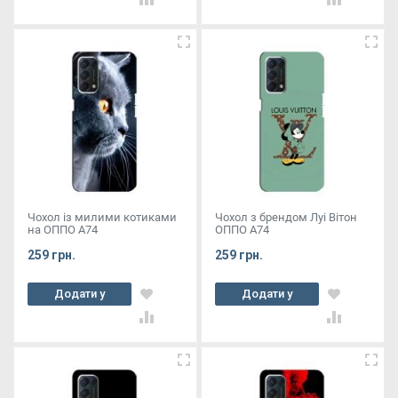
Чохол із милими котиками
Чохол з брендом Луі Вітон
на ОППО А74
ОППО А74
259 грн.
259 грн.
Додати у
Додати у
кошик
кошик