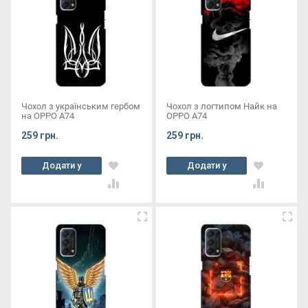
Чохол з українським гербом
Чохол з логтипом Найк на
на OPPO A74
OPPO A74
259 грн.
259 грн.
Додати у
Додати у
кошик
кошик