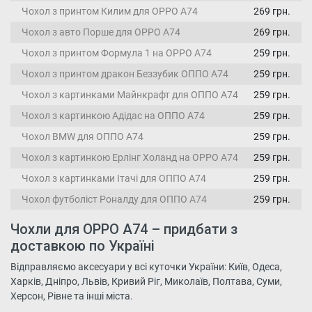
Чохол з принтом Килим для OPPO A74
269 грн.
Чохол з авто Порше для OPPO A74
269 грн.
Чохол з принтом Формула 1 на OPPO A74
259 грн.
Чохол з принтом дракон Беззубик ОППО А74
259 грн.
Чохол з картинками Майнкрафт для ОППО А74
259 грн.
Чохол з картинкою Адідас на ОППО А74
259 грн.
Чохол BMW для ОППО А74
259 грн.
Чохол з картинкою Ерлінг Холанд на OPPO A74
259 грн.
Чохол з картинками Ітачі для ОППО А74
259 грн.
Чохол футболіст Роналду для ОППО А74
259 грн.
Чохли для OPPO A74 – придбати з
доставкою по Україні
Відправляємо аксесуари у всі куточки України: Київ, Одеса,
Харків, Дніпро, Львів, Кривий Ріг, Миколаїв, Полтава, Суми,
Херсон, Рівне та інші міста.