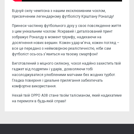
Відчуй силу чемпіона з нашим ексклюзивним чохлом,
присвяченим легендарному футболісту Кріштіану Роналду!
Принеси частинку футбольного духу у своє повсякденне життя
з цим унікальним чохлом. Яскравий і деталізований принт
зображує Роналду в момент тріумфу, надихаючи на
досягнення нових вершин. Кожен удар м'яча, кожен погляд –
все це передано з неймовірною реалістичністю, ніби сам
футболіст ось-ось з'явиться на твоєму смартфоні!
Виготовлений з міцного силікону, чохол надійно захистить твій
гаджет від подряпин і ударів, дозволяючи тобі
насолоджуватися улюбленими матчами без жодних турбот.
Гладка поверхня і ідеальне прилягання забезпечать
комфортне використання.
Нехай твій OPPO А38 стане твоїм талісманом, який надихатиме
на перемоги в будь-якій справі!
Відгуків поки немає, станьте першим!
Форм-фактор:
накладка
Напишіть відгук або думку