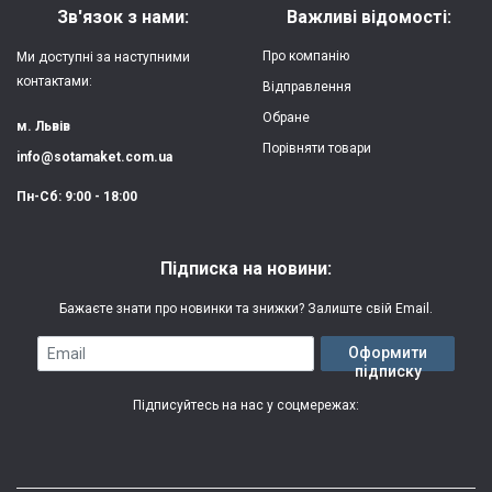
Матеріал:
силікон
Зв'язок з нами:
Важливі відомості:
Захист:
від ударів,
Про компанію
Ми доступні за наступними
царапин, потертостей
контактами:
Відправлення
Обране
Якість:
яскрава, чітка
м. Львів
картинка
Порівняти товари
info@sotamaket.com.ua
Особливості:
можливий друк
★
★
★
★
★
Пн-Сб: 9:00 - 18:00
власної картинки
Опублікувати
Друк:
двошаровий УФ
Підписка на новини:
(вологостійкий, гнучкий)
Бажаєте знати про новинки та знижки? Залиште свій Email.
Термін виготовлення:
2-3 робочі дні
Email
Оформити
підписку
Гарантія:
3 місяці
Підписуйтесь на нас у соцмережах: