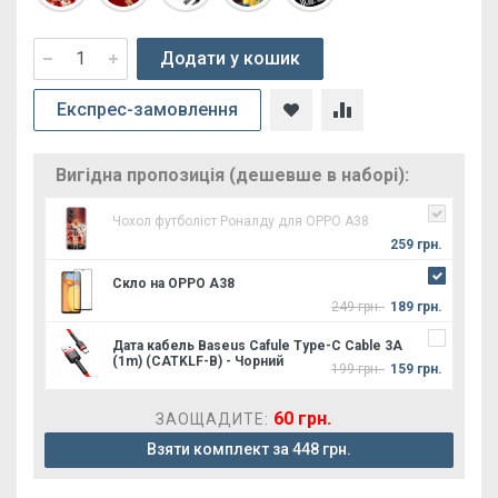
Додати у кошик
Експрес-замовлення
Вигідна пропозиція (дешевше в наборі):
Чохол футболіст Роналду для OPPO А38
259 грн.
Скло на OPPO A38
249 грн.
189 грн.
Дата кабель Baseus Cafule Type-C Cable 3A
(1m) (CATKLF-B) - Чорний
199 грн.
159 грн.
60 грн.
ЗАОЩАДИТЕ:
Взяти комплект за 448 грн.