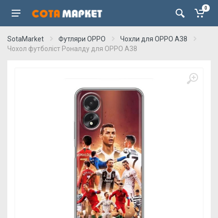
0
SotaMarket
Футляри OPPO
Чохли для OPPO A38
Чохол футболіст Роналду для OPPO А38