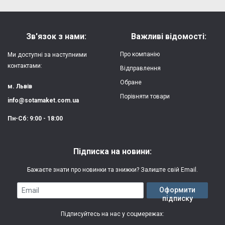
Форм-фактор:
накладка
Напишіть відгук або думку
Матеріал:
силікон
Зв'язок з нами:
Важливі відомості:
Захист:
від ударів,
Про компанію
Ми доступні за наступними
царапин, потертостей
контактами:
Відправлення
Обране
Якість:
яскрава, чітка
м. Львів
картинка
Порівняти товари
info@sotamaket.com.ua
Особливості:
можливий друк
★
★
★
★
★
Пн-Сб: 9:00 - 18:00
власної картинки
Опублікувати
Друк:
двошаровий УФ
Підписка на новини:
(вологостійкий, гнучкий)
Бажаєте знати про новинки та знижки? Залиште свій Email.
Термін виготовлення:
2-3 робочі дні
Email
Оформити
підписку
Гарантія:
3 місяці
Підписуйтесь на нас у соцмережах:
Характеристика - uk