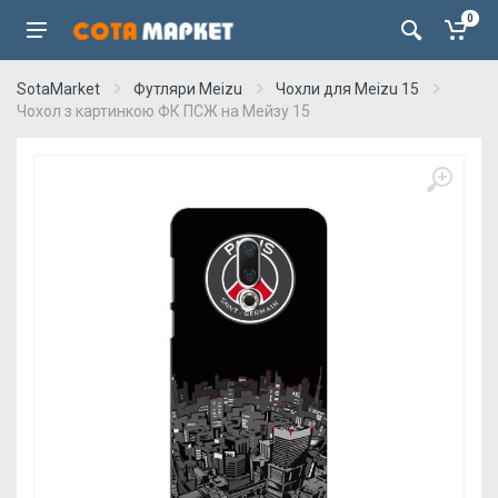
0
SotaMarket
Футляри Meizu
Чохли для Meizu 15
Чохол з картинкою ФК ПСЖ на Мейзу 15