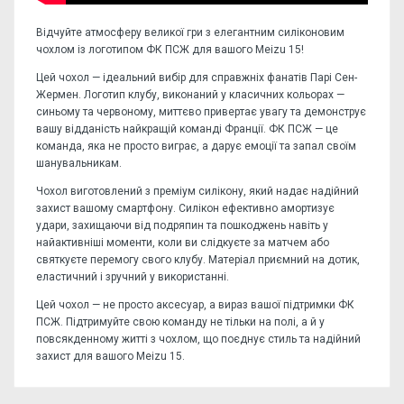
Відчуйте атмосферу великої гри з елегантним силіконовим
чохлом із логотипом ФК ПСЖ для вашого Meizu 15!
Цей чохол — ідеальний вибір для справжніх фанатів Парі Сен-
Жермен. Логотип клубу, виконаний у класичних кольорах —
синьому та червоному, миттєво привертає увагу та демонструє
вашу відданість найкращій команді Франції. ФК ПСЖ — це
команда, яка не просто виграє, а дарує емоції та запал своїм
шанувальникам.
Чохол виготовлений з преміум силікону, який надає надійний
захист вашому смартфону. Силікон ефективно амортизує
удари, захищаючи від подряпин та пошкоджень навіть у
найактивніші моменти, коли ви слідкуєте за матчем або
святкуєте перемогу свого клубу. Матеріал приємний на дотик,
еластичний і зручний у використанні.
Цей чохол — не просто аксесуар, а вираз вашої підтримки ФК
ПСЖ. Підтримуйте свою команду не тільки на полі, а й у
повсякденному житті з чохлом, що поєднує стиль та надійний
захист для вашого Meizu 15.
Відгуків поки немає, станьте першим!