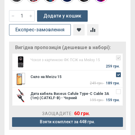
Додати у кошик
Експрес-замовлення
Вигідна пропозиція (дешевше в наборі):
Чохол з картинкою ФК ПСЖ на Мейзу 15
259 грн.
Скло на Meizu 15
249 грн.
189 грн.
Дата кабель Baseus Cafule Type-C Cable 3A
(1m) (CATKLF-B) - Чорний
199 грн.
159 грн.
60 грн.
ЗАОЩАДИТЕ:
Взяти комплект за 448 грн.