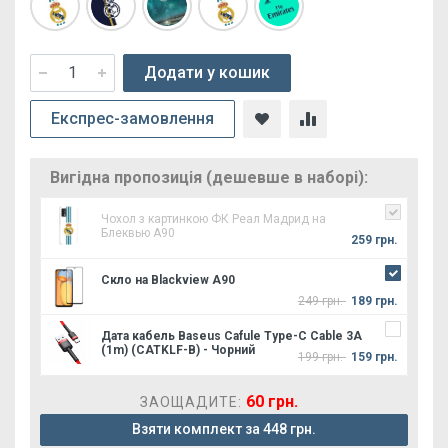
Додати у кошик
Експрес-замовлення
Вигідна пропозиція (дешевше в наборі):
Чохол з картинкою ФК Реал Мадрид на
Блеквью А90
259 грн.
Скло на Blackview A90
249 грн.
189 грн.
Дата кабель Baseus Cafule Type-C Cable 3A
(1m) (CATKLF-B) - Чорний
199 грн.
159 грн.
60 грн.
ЗАОЩАДИТЕ:
Взяти комплект за 448 грн.