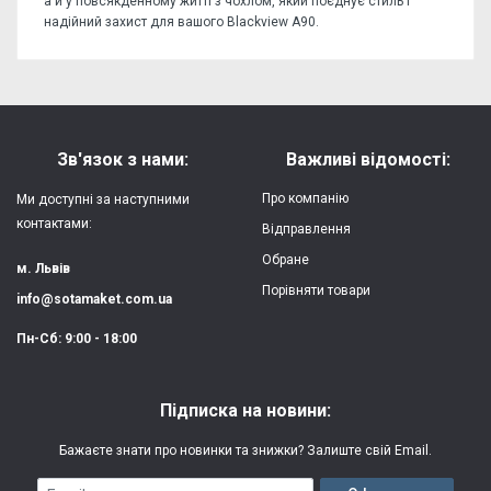
а й у повсякденному житті з чохлом, який поєднує стиль і
надійний захист для вашого Blackview A90.
Відгуків поки немає, станьте першим!
Форм-фактор:
накладка
Напишіть відгук або думку
Матеріал:
силікон
Зв'язок з нами:
Важливі відомості:
Захист:
від ударів,
Про компанію
Ми доступні за наступними
царапин, потертостей
контактами:
Відправлення
Обране
Якість:
яскрава, чітка
м. Львів
картинка
Порівняти товари
info@sotamaket.com.ua
Особливості:
можливий друк
★
★
★
★
★
Пн-Сб: 9:00 - 18:00
власної картинки
Опублікувати
Друк:
двошаровий УФ
Підписка на новини:
(вологостійкий, гнучкий)
Бажаєте знати про новинки та знижки? Залиште свій Email.
Термін виготовлення:
2-3 робочі дні
Email