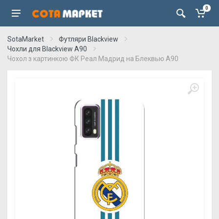
0
SotaMarket
Футляри Blackview
Чохли для Blackview A90
Чохол з картинкою ФК Реал Мадрид на Блеквью А90