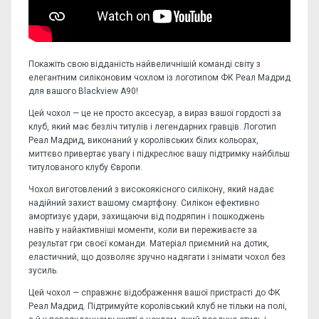
Покажіть свою відданість найвеличнішій команді світу з
елегантним силіконовим чохлом із логотипом ФК Реал Мадрид
для вашого Blackview A90!
Цей чохол — це не просто аксесуар, а вираз вашої гордості за
клуб, який має безліч титулів і легендарних гравців. Логотип
Реал Мадрид, виконаний у королівських білих кольорах,
миттєво привертає увагу і підкреслює вашу підтримку найбільш
титулованого клубу Європи.
Чохол виготовлений з високоякісного силікону, який надає
надійний захист вашому смартфону. Силікон ефективно
амортизує удари, захищаючи від подряпин і пошкоджень
навіть у найактивніші моменти, коли ви переживаєте за
результат гри своєї команди. Матеріал приємний на дотик,
еластичний, що дозволяє зручно надягати і знімати чохол без
зусиль.
Цей чохол — справжнє відображення вашої пристрасті до ФК
Реал Мадрид. Підтримуйте королівський клуб не тільки на полі,